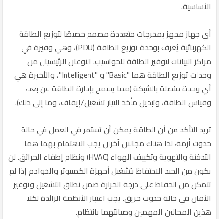
الأساسية.
أي جهاز مجهز بمخرجات متعددة مصمم خصيصًا لتوزيع الطاقة
الكهربائية يُعرف بوحدة توزيع الطاقة (PDU)، وهي وفيرة في
مراكز البيانات لتوفير الطاقة للحواسيب. النوعان الرئيسيان من
وحدات توزيع الطاقة هما "Basic" و "Intelligent"، والأخيرة هي
أي وحدة متصلة بالشبكة (مما يسمح بإدارة الطاقة عن بعد،
وقياس الطاقة، وتبديل مأخذ التيار تشغيل/إيقاف، وما إلى ذلك).
تريد التأكد من أن الطاقة يمكن أن تستمر في العمل في حالة
حدوث أزمة، لذا هناك مجالان آخران يجب الاهتمام بهما هما
التدفئة والتهوية وتكييف الهواء (HVAC) ونظام إطفاء الحرائق. لن
يكون من الجيد الاحتفاظ بتشغيل أجهزة الكمبيوتر والخوادم إذا لم
تتمكن من الحفاظ على درجة الحرارة ضمن نطاق التشغيل وتوفير
الأمان في حالة حدوث حريق. يجب اعتبار الأنظمة الزائدة لكلا
هذين المجالين المهمين وصيانتهما بانتظام.