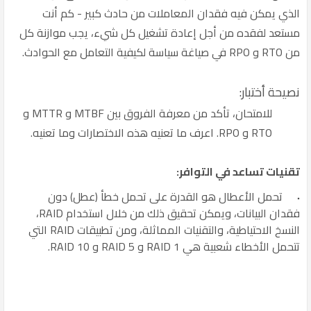
الذي يمكن فيه فقدان المعاملات من حادث كبير - كم أنت
مستعد لفقده من أجل إعادة تشغيل كل شيء، يجب موازنة كل
من RTO و RPO في صياغة سياسة لكيفية التعامل مع الحوادث.
نصيحة أختبار:
للامتحان، تأكد من معرفة الفروق بين MTBF و MTTR و
RTO و RPO. اعرف ما تعنيه هذه الاختصارات وما تعنيه.
تقنيات تساعد في التوافر:
تحمل الأعطال هو القدرة على تحمل خطأ (عطل) دون
فقدان البيانات، ويمكن تحقيق ذلك من خلال استخدام RAID،
النسخ الاحتياطية، والتقنيات المماثلة، ومن تطبيقات RAID التي
تتحمل الأخطاء شعبية هي RAID 1 و RAID 5 و RAID 10.