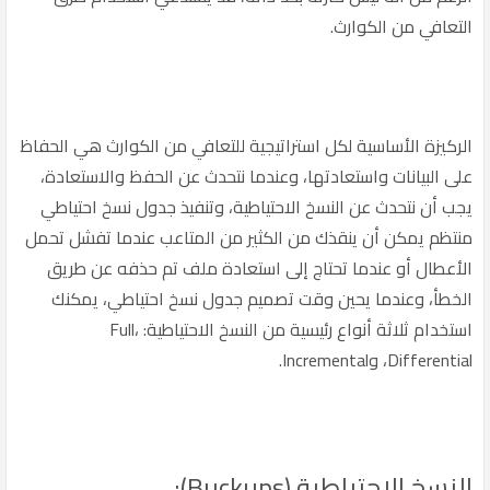
التعافي من الكوارث.
الركيزة الأساسية لكل استراتيجية للتعافي من الكوارث هي الحفاظ
على البيانات واستعادتها، وعندما نتحدث عن الحفظ والاستعادة،
يجب أن نتحدث عن النسخ الاحتياطية، وتنفيذ جدول نسخ احتياطي
منتظم يمكن أن ينقذك من الكثير من المتاعب عندما تفشل تحمل
الأعطال أو عندما تحتاج إلى استعادة ملف تم حذفه عن طريق
الخطأ، وعندما يحين وقت تصميم جدول نسخ احتياطي، يمكنك
استخدام ثلاثة أنواع رئيسية من النسخ الاحتياطية: Full،
Differential، وIncremental.
النسخ الاحتياطية (Buckups):