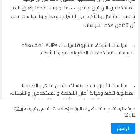
المستخدمين النهائيين والتدريب هما أولويات عندما يتعلق الأمر
بتحديد المشاكل والتأكيد على الالتزام بالمعايير والسياسات. يجب
أن تتضمن هذه السياسات:
سياسات الشبكة: مشابهة لسياسات AUPs، تصف هذه
السياسات الاستخدامات المقبولة لموارد الشبكة.
سياسات الأمان: تحدد سياسات الأمان ما هي الضوابط
المطلوبة لتنفيذ وصيانة أمان الأنظمة والمستخدمين والشبكات،
ويجب استخدام هذه السياسات كأدلة في تنفيذ النظام
وتقييماته، واحدة من السياسات الجديرة بالذكر هي سياسة
موقعنا يستخدم ملفات تعريف الارتباط (Cookies) لتحسين تجربتك.
تحقق
الآن
الموافقة على المراقبة حيث يقر الموظفون والمستخدمون
الآخرون للشبكة بأنهم يعرفون أنهم مراقبون ويوافقون على
اوافق
ذلك.