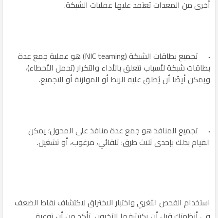
أخرى من المعدات تعتمد عليها عمليات الشبكة.
تجميع بطاقات الشبكة (NIC teaming) هو عملية جمع عدة
بطاقات شبكة لأسباب تتعلق بالأداء والتكرار (تحمل الأخطاء)،
ويمكن أيضًا أن يُطلق عليه الربط أو الموازنة أو التجميع.
تجميع المنافذ هو جمع عدة منافذ على المحول؛ يمكن
القيام بذلك بإحدى ثلاث طرق: تلقائي، مرغوب، أو تشغيل.
استخدام الفحص الثغري واختبار الاختراق لاكتشاف نقاط الضعف
في أنظمتك قبل أن يكتشفها الآخرون. تأكد من أن توعية