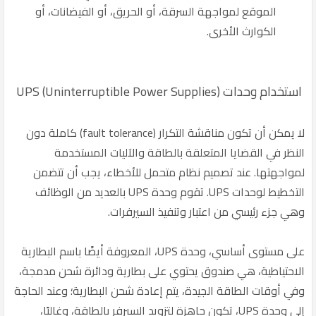
الموقع لمواجهة السرقة، أو الحريق، أو الفيضانات، أو
الكوارث الأخرى.
استخدام وحدات UPS (Uninterruptible Power Supplies)
لا يمكن أن تكون مناقشة التكرار (fault tolerance) كاملة دون
النظر في القضايا المتعلقة بالطاقة والآليات المستخدمة
لمواجهتها. عند تصميم نظام متحمل للأخطاء، يجب أن تتضمن
التخطيط لوحدات UPS. تقوم وحدة UPS بالعديد من الوظائف
وهي جزء رئيسي من اعتبار وتنفيذ السيرفرات.
على مستوى أساسي، وحدة UPS، المعروفة أيضًا باسم البطارية
الاحتياطية، هي صندوق يحتوي على بطارية ودائرة شحن مدمجة،
وفي أوقات الطاقة الجيدة، يتم إعادة شحن البطارية؛ وعند الحاجة
إلى وحدة UPS، تكون جاهزة لتزويد السيرفر بالطاقة، وغالبًا،