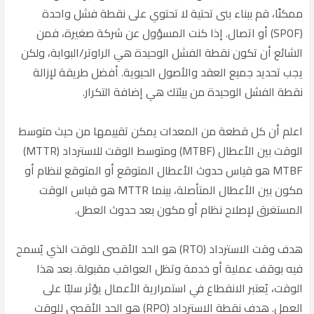
ممكنًا، قم ببناء بنى تحتية لا تحتوي على نقطة فشل واحدة
(SPOF) أو اتصال. إذا كنت المسؤول عن شركة صغيرة، فمن
الشائع أن تكون نقطة الفشل الوحيدة هي الراوتر/البوابة، ولكن
يجب تحديد جميع العقد والأصول الحيوية. أفضل طريقة لإزالة
نقطة الفشل الوحيدة من بيئتك هي إضافة التكرار.
اعلم أن كل قطعة من المعدات يمكن تقييمها من حيث متوسط
الوقت بين الأعطال (MTBF) ومتوسط الوقت للاسترداد (MTTR)
MTBF هو قياس حدوث الأعطال المتوقع أو المتوقع لنظام أو
مكون بين الأعطال المتأصلة، بينما MTTR هو قياس الوقت
المستغرق لإصلاح نظام أو مكون بعد حدوث العطل.
هدف وقت الاسترداد (RTO) هو الحد الأقصى للوقت الذي يُسمح
فيه بوقف عملية أو خدمة وتظل العواقب مقبولة. بعد هذا
الوقت، يُعتبر الانقطاع في استمرارية الأعمال يؤثر سلبًا على
العمل. هدف نقطة الاسترداد (RPO) هو الحد الأقصى للوقت