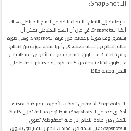
الـ SnapShot:
بالإضافة إلى الأنواع الثلاثة السابقة من النسخ الاحتياطي، هناك
أيضًا الـSnapshots. في حين أن النسخ الاحتياطي يمكن أن
يستغرق وقتًا طويلاً لإكماله، فإن ميزة الـSnapshot، وهي صورة
لحالة النظام في لحظة معينة، هي أنها نسخة فورية من النظام،
ويتم ذلك غالبًا عن طريق تقسيم مجموعة الأقراص المتطابقة أو
عن طريق إنشاء نسخة من كتلة القرص عند كتابتها للحفاظ على
الأصل وجعله متاحًا.
الـ Snapshots شائعة في تنفيذات الأجهزة الافتراضية. يمكنك
أخذ أي عدد من الـSnapshots (بشرط توفر مساحة تخزين كافية)
للتمكن من إعادة النظام إلى حالة "محفوظة". تحتوي
الـSnapshots على نسخة من إعدادات الجهاز الافتراضي (تكوين