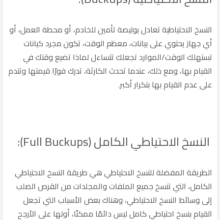
النسخ الاحتياطية تعادل بوليصة تأمين للخادم، أو محطة العمل، أو
أي جهاز يحتوي على بيانات، معظم الوقت، تكون مجرد كيانات
تستهلك الوقت/الموارد تجعلك تتساءل لماذا تضيع وقتك في
القيام بها، ومع ذلك، عندما تحدث الكارثة، تدرك فورًا قيمتها وتندم
على عدم القيام بها بتكرار أكبر.
النسخ الاحتياطي الكامل (Full Buckups):
الطريقة المفضلة للنسخ الاحتياطي هي طريقة النسخ الاحتياطي
الكامل، التي تنسخ جميع الملفات والمجلدات من القرص الصلب
إلى وسائط النسخ الاحتياطي، وهناك بعض الأسباب التي تجعل
القيام بنسخ احتياطي كامل ليس دائمًا ممكنًا، أولها على الأرجح