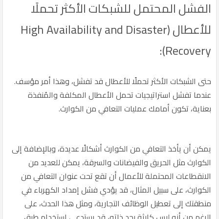
الفشل المحتمل للشبكات الأكثر تحملًا
للأعطال (High Availability and Disaster
Recovery):
حتى الشبكات الأكثر تحملًا للأعطال قد تفشل، وهذا أمر مؤسف.
عندما تفشل استراتيجيات تحمل الأعطال المكلفة والمُنفذة
بعناية، تكون أمامك عمليات التعافي من الكوارث.
يمكن أن يأخذ التعافي من الكوارث أشكالًا عديدة، وبالإضافة إلى
الكوارث مثل الحريق والفيضانات والسرقة، يمكن للعديد من
الانقطاعات المحتملة للأعمال أن تقع تحت عنوان التعافي من
الكوارث، على سبيل المثال، قد يؤدي فشل إمداد الكهرباء في
منطقتك إلى تعطيل الوظائف التجارية، ومثل هذا الحدث، على
الرغم من أنه ليس كارثة بحد ذاته، قد يستدعي استخدام طرق