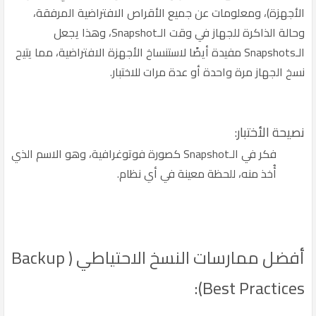
الأجهزة)، ومعلومات عن جميع الأقراص الافتراضية المرفقة،
وحالة الذاكرة للجهاز في وقت الـSnapshot، وهذا يجعل
الـSnapshots مفيدة أيضًا لاستنساخ الأجهزة الافتراضية، مما يتيح
نسخ الجهاز مرة واحدة أو عدة مرات للاختبار.
نصيحة الأختبار:
فكر في الـSnapshot كصورة فوتوغرافية، وهو الاسم الذي
أُخذ منه، للحظة معينة في أي نظام.
أفضل ممارسات النسخ الاحتياطي ( Backup
Best Practices):