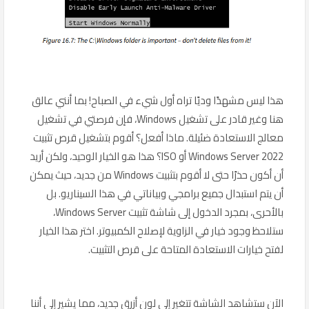
هذا ليس مشهدًا وديًا تراه أول شيء في الصباح! بما أنني عالق
هنا وغير قادر على تشغيل Windows، فإن فرصتي في تشغيل
معالج الاستعادة ضئيلة. ماذا أفعل؟ أقوم بتشغيل قرص تثبيت
Windows Server 2022 أو ISO؟ هذا هو الخيار الوحيد، ولكن أريد
أن أكون حذرًا حتى لا أقوم بتثبيت Windows من جديد، حيث يمكن
أن يتم استبدال جميع برامجي وبياناتي في هذا السيناريو. بل
بالأحرى، بمجرد الدخول إلى شاشة تثبيت Windows Server،
ستلاحظ وجود خيار في الزاوية لإصلاح الكمبيوتر. اختر هذا الخيار
لفتح خيارات الاستعادة المتاحة على قرص التثبيت.
الآن ستشاهد الشاشة تتغير إلى لون أزرق جديد، مما يشير إلى أننا