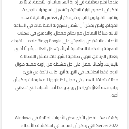
عندما نحلم بوظيفة في إدارة السيرفرات أو الأنظمة، غالبًا ما
نفكر في تصميم البنية التحتية، وتشغيل السيرفرات الجديدة،
وتنفيذ التكنولوجيا الجديدة. يمكن أن تعكس الحقيقة هذه
المهام، ولكن يمكن أن تشمل بسهولة المكالمات في الساعة
الثالثة صباحًا للتعامل مع نظام معطل، والتدقيق في سجلات
الأحداث والتشخيص، والعيش على Google وBing عندما لا تفيدك
المعرفة والحكمة المكتسبة. أحيانًا، يتعطل العتاد. وأحيانًا أخرى،
يتعطل البرنامج. تنتهي صلاحية الشهادات، تفشل الاتصالات
بالإنترنت، وأحيانًا تعمل على حل مشكلة من زاوية معينة طوال
اليوم فقط لتكتشف في النهاية أنها كانت ناتجة عن شيء
مختلف تمامًا. العمل في مجال تكنولوجيا المعلومات يمكن أن
يجلب معه ألغازًا كبيرة كل يوم، وهذا أحد الأسباب التي تجعلني
أحبه.
يكشف هذا الفصل الأخير بعض الأدوات المتاحة في Windows
Server 2022 التي يمكن أن تساعد في استكشاف الأخطاء