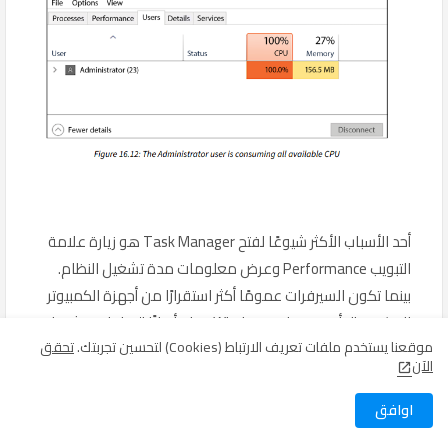
أحد الأسباب الأكثر شيوعًا لفتح Task Manager هو زيارة علامة
التبويب Performance وعرض معلومات مدة تشغيل النظام.
بينما تكون السيرفرات عمومًا أكثر استقرارًا من أجهزة الكمبيوتر
المكتبية، إلا أن سيرفرات Windows تحتاج أحيانًا إلى إعادة تشغيل،
موقعنا يستخدم ملفات تعريف الارتباط (Cookies) لتحسين تجربتك.
تحقق
وتعد مدة التشغيل مؤشرًا جيدًا على ما إذا كنت يجب أن تحاول
الآن
إعادة التشغيل كأول شكل من أشكال استكشاف الأخطاء
وإصلاحها. إذا كان سيرفرك يعمل فقط لمدة يومين، فقد ترغب
اوافق
في توجيه جهودك في مكان آخر وعدم التسبب في انقطاع