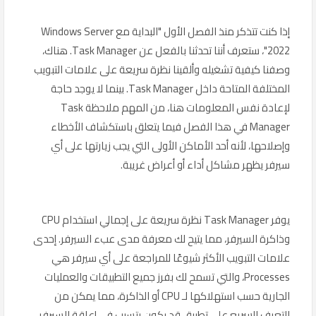
إذا كنت تتذكر منذ الفصل الأول "البداية مع Windows Server
2022"، ستعرف أننا تحدثنا بالفعل عن Task Manager. هناك،
وصفنا كيفية تشغيله وألقينا نظرة سريعة على علامات التبويب
المختلفة المتاحة داخل Task Manager. بينما لا يوجد حاجة
لإعادة نفس المعلومات هنا، من المهم ملاحظة Task
Manager في هذا الفصل فيما يتعلق باستكشاف الأخطاء
وإصلاحها، لأنه أحد الأماكن الأولى التي يجب زيارتها على أي
سيرفر يظهر مشاكل أداء أو أعراض غريبة.
يوفر Task Manager نظرة سريعة على إجمالي استخدام CPU
وذاكرة السيرفر، مما يتيح لك معرفة مدى عبء السيرفر. إحدى
علامات التبويب الأكثر شيوعًا للمراجعة على أي سيرفر هي
Processes، والتي تسمح لك بفرز جميع التطبيقات والعمليات
الجارية حسب استهلاكها لـ CPU أو الذاكرة، مما يمكن من
التعرف السريع على تطبيق قد يكون يتسبب في إعاقة السيرفر