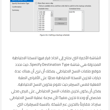
الشاشة الأخيرة التي نحتاج إلى اتخاذ قرار فيها لنسخنا الاحتياطية
المجدولة هي شاشة Specify Destination Type، حيث نحدد
موقع ملفات النسخ الاحتياطي. يمكنك أن ترى أن هناك عدة
خيارات لتخزين النسخة الاحتياطية محليًا على الأقراص الصلبة
الفعلية لنفس السيرفر حيث تقوم بتكوين النسخ الاحتياطية.
يمكن أن يكون تخزين ملفات النسخ الاحتياطي على قرص محلي
مخصص أو وحدة تخزين مفيدًا لأن سرعة عملية النسخ الاحتياطي
ستزداد مقارنةً بالتخزين عبر الشبكة. بالنسبة للسيرفرات التي