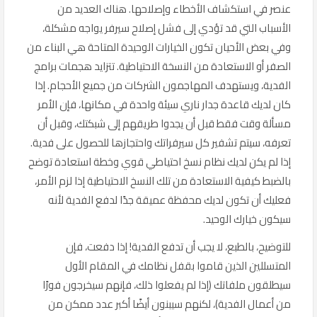
عنصر في استكشاف الأخطاء وإصلاحها. هناك العديد من
الأسباب التي قد تؤدي إلى فشل إصلاح سيرفر يواجه مشكلة،
وفي بعض الأحيان تكون الخيارات الوحيدة المتاحة هي البناء من
الصفر أو الاستعادة من النسخة الاحتياطية. تتزايد هجمات برامج
الفدية، ويستهدف المهاجمون الشركات من جميع الأحجام. إذا
كان لديك قاعدة جدار ناري سيئة واحدة في مكانها، فإن الأمر
مسألة وقت فقط قبل أن يجدوا طريقهم إلى شبكتك، وقبل أن
تعرفه، سيتم تشفير كل سيرفراتك واحتجازها للحصول على فدية.
إذا لم يكن لديك نظام نسخ احتياطي قوي وخطة استعادة توضح
بالضبط كيفية الاستعادة من تلك النسخ الاحتياطية إذا لزم الأمر،
فعليك أن تكون لديك محفظة عميقة جدًا لدفع الفدية لأنه
سيكون خيارك الوحيد.
للتوضيح، بالطبع، لا يجب أن تدفع الفدية! إذا دفعت، فإن
المتسللين الذين قاموا بقفل نظامك في المقام الأول
سيطلقون ملفاتك (إذا لم يفعلوا ذلك، فإنهم سيخرجون فورًا
من أعمال الفدية)، لكنهم سيبنون أيضًا أكبر عدد ممكن من