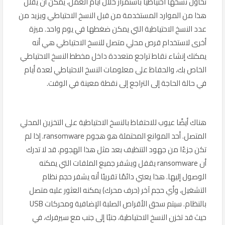
تحاول نسخها احتياطيًا باستمرار خلال أيام العمل، يمكن أن يقلل
هذا من الموارد المستخدمة من قبل النسخ الاحتياطي ويزيد من
عدد النسخ الاحتياطية التي يمكن ضغطها في يوم واحد. ميزة
أخرى لاستخدام قرص محلي متصل للنسخ الاحتياطي هي أنه
يمكنك إنشاء نقاط تراجع متعددة داخل مخطط النسخ الاحتياطي
الخاص بك، والحفاظ على معلومات النسخ الاحتياطي لعدة أيام
في حالة الحاجة إلى التراجع إلى نقطة معينة في الوقت.
هناك أيضًا عيوب للاحتفاظ بالنسخ الاحتياطية على التخزين المحلي
المتصل. أحد الموانع المحتملة هو هجوم ransomware. إذا لم
تكن جزءًا من جهود التنظيف بعد مثل هذا الهجوم، قد لا تدرك
أن ransomware يقفل ويشفر جميع الملفات التي يمكنه
الوصول إليها. هذا يعني دائمًا تقريبًا أنه يشفر حجم نظام
التشغيل، وأي حجم آخر (حرف محرك) يمكنه العثور عليه متصل
بالنظام. سيتم سحق الأقراص الصلبة الإضافية ومحركات USB
حيث قد تخزن النسخ الاحتياطية، جنبًا إلى جنب مع سيرفرك، في