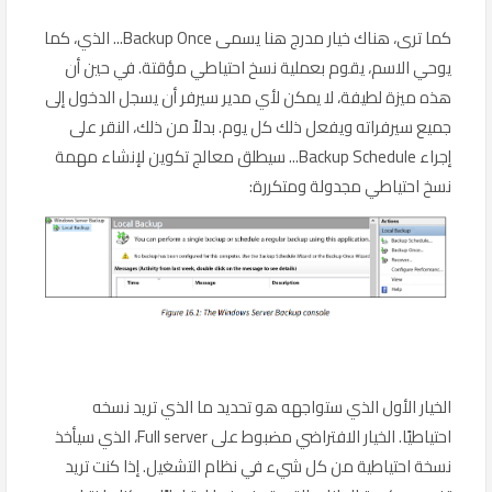
كما ترى، هناك خيار مدرج هنا يسمى Backup Once... الذي، كما
يوحي الاسم، يقوم بعملية نسخ احتياطي مؤقتة. في حين أن
هذه ميزة لطيفة، لا يمكن لأي مدير سيرفر أن يسجل الدخول إلى
جميع سيرفراته ويفعل ذلك كل يوم. بدلاً من ذلك، النقر على
إجراء Backup Schedule... سيطلق معالج تكوين لإنشاء مهمة
نسخ احتياطي مجدولة ومتكررة:
الخيار الأول الذي ستواجهه هو تحديد ما الذي تريد نسخه
احتياطيًا. الخيار الافتراضي مضبوط على Full server، الذي سيأخذ
نسخة احتياطية من كل شيء في نظام التشغيل. إذا كنت تريد