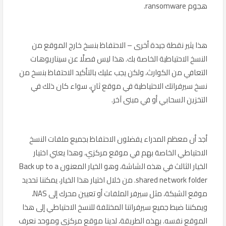
هجوم ransomware.
هذا يثير نقطة جيدة أخرى – الاحتفاظ بنسخ خارج الموقع من
النسخ الاحتياطية الخاصة بك. هذا ليس فصلًا عن سيناريوهات
التعافي من الكوارث، ولكن يجب عليك بالتأكيد الاحتفاظ بنسخ من
نسخ سيرفراتك الاحتياطية في موقع ثانٍ، سواء كان ذلك في
التخزين السحابي أو في مبنى آخر.
أجد أن معظم المدراء يفضلون الاحتفاظ بجميع ملفات النسخ
الاحتياطي الخاصة بهم في موقع مركزي، وهذا يعني اختيار
الخيار الثالث في هذه الشاشة، وهو الخيار المعنون Back up to a
shared network folder. من خلال اختيار هذا الخيار، يمكننا تحديد
موقع الشبكة، مثل سيرفر الملفات أو تعيين محرك إلى NAS،
ويمكننا ضبط جميع سيرفراتنا المختلفة للنسخ الاحتياطي إلى هذا
الموقع نفسه. بهذه الطريقة، لدينا موقع مركزي وموحد نعرف