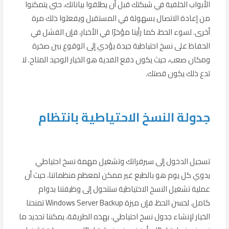
الأبواب الخلفية في شبكتك قبل أن يطلقوا بياناتك، حتى يتمكنوا
من إعادة الاتصال بسهولة في المستقبل ويفعلوا ذلك مرة
أخرى. لسوء الحظ، كما رأينا مؤخرًا في الأخبار، فإن الفشل في
الحفاظ على نسخ احتياطية جيدة يؤدي إلى الوقوع بين صخرة
ومكان صعب، حيث يكون دفع الفدية هو الخيار الوحيد المتاح. لا
تدع ذلك يكون قصتك.
جدولة النسخ الاحتياطية بانتظام
تسجيل الدخول إلى سيرفراتك وتشغيل مهمة نسخ احتياطي
يدوي كل يوم هو بالطبع غير ممكن لمعظم منظماتنا، حيث أن
عملية تشغيل النسخ الاحتياطية ستتحول إلى وظيفتنا بدوام
كامل. لحسن الحظ، فإن ميزة Windows Server Backup تمنحنا
الخيار لإنشاء جدول نسخ احتياطي. بهذه الطريقة، يمكننا تحديد ما