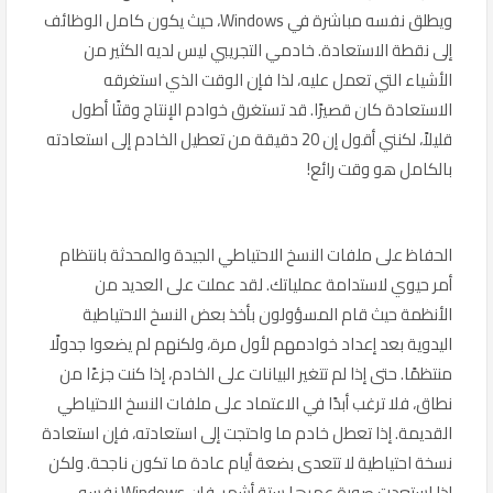
ويطلق نفسه مباشرة في Windows، حيث يكون كامل الوظائف
إلى نقطة الاستعادة. خادمي التجريبي ليس لديه الكثير من
الأشياء التي تعمل عليه، لذا فإن الوقت الذي استغرقه
الاستعادة كان قصيرًا. قد تستغرق خوادم الإنتاج وقتًا أطول
قليلاً، لكنني أقول إن 20 دقيقة من تعطيل الخادم إلى استعادته
بالكامل هو وقت رائع!
الحفاظ على ملفات النسخ الاحتياطي الجيدة والمحدثة بانتظام
أمر حيوي لاستدامة عملياتك. لقد عملت على العديد من
الأنظمة حيث قام المسؤولون بأخذ بعض النسخ الاحتياطية
اليدوية بعد إعداد خوادمهم لأول مرة، ولكنهم لم يضعوا جدولًا
منتظمًا. حتى إذا لم تتغير البيانات على الخادم، إذا كنت جزءًا من
نطاق، فلا ترغب أبدًا في الاعتماد على ملفات النسخ الاحتياطي
القديمة. إذا تعطل خادم ما واحتجت إلى استعادته، فإن استعادة
نسخة احتياطية لا تتعدى بضعة أيام عادة ما تكون ناجحة. ولكن
إذا استعدت صورة عمرها ستة أشهر، فإن Windows نفسه