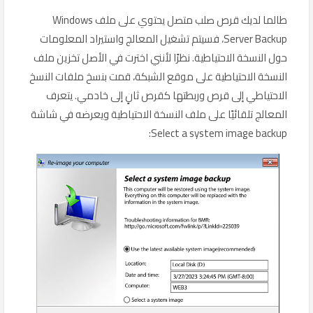
طالما لديك قرص صلب متصل يحتوي على ملف Windows
Server Backup، فسيتم تشغيل المعالج واستيراد المعلومات
حول النسخة الاحتياطية. نظرًا لأنني اخترت في الأصل تخزين ملف
النسخة الاحتياطية على موقع الشبكة، قمت بنسخ ملفات النسخ
الاحتياطي إلى قرص وربطتها كقرص ثانٍ إلى خادمي. يتعرف
المعالج تلقائيًا على ملف النسخة الاحتياطية ويعرضه في شاشة
Select a system image backup: