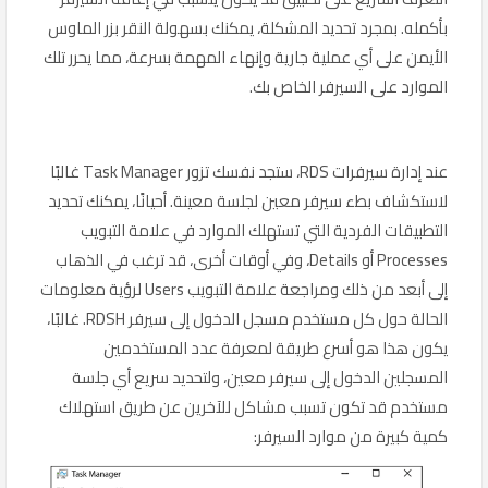
بأكمله. بمجرد تحديد المشكلة، يمكنك بسهولة النقر بزر الماوس
الأيمن على أي عملية جارية وإنهاء المهمة بسرعة، مما يحرر تلك
الموارد على السيرفر الخاص بك.
عند إدارة سيرفرات RDS، ستجد نفسك تزور Task Manager غالبًا
لاستكشاف بطء سيرفر معين لجلسة معينة. أحيانًا، يمكنك تحديد
التطبيقات الفردية التي تستهلك الموارد في علامة التبويب
Processes أو Details، وفي أوقات أخرى، قد ترغب في الذهاب
إلى أبعد من ذلك ومراجعة علامة التبويب Users لرؤية معلومات
الحالة حول كل مستخدم مسجل الدخول إلى سيرفر RDSH. غالبًا،
يكون هذا هو أسرع طريقة لمعرفة عدد المستخدمين
المسجلين الدخول إلى سيرفر معين، ولتحديد سريع أي جلسة
مستخدم قد تكون تسبب مشاكل للآخرين عن طريق استهلاك
كمية كبيرة من موارد السيرفر: