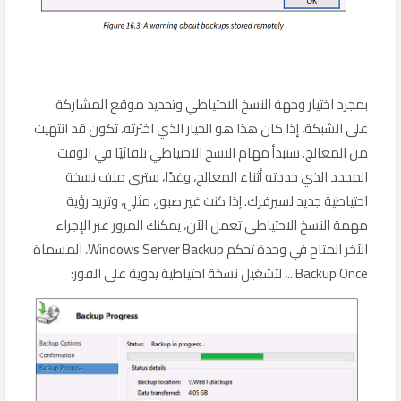
بمجرد اختيار وجهة النسخ الاحتياطي وتحديد موقع المشاركة
على الشبكة، إذا كان هذا هو الخيار الذي اخترته، تكون قد انتهيت
من المعالج. ستبدأ مهام النسخ الاحتياطي تلقائيًا في الوقت
المحدد الذي حددته أثناء المعالج، وغدًا، سترى ملف نسخة
احتياطية جديد لسيرفرك. إذا كنت غير صبور، مثلي، وتريد رؤية
مهمة النسخ الاحتياطي تعمل الآن، يمكنك المرور عبر الإجراء
الآخر المتاح في وحدة تحكم Windows Server Backup، المسماة
Backup Once...، لتشغيل نسخة احتياطية يدوية على الفور: