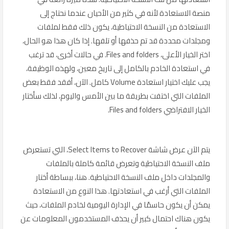
منصة الاستعادة لأنه في كثير من الأحيان عندما نحتاج إلى
الاستعادة من النسخة الاحتياطية، يكون ذلك فقط لملفات
ومجلدات محددة قد تم حذفها أو تلفها. إذا كان هذا هو الحال،
اختر الخيار الأعلى، Files and folders. في حالات أخرى، قد ترغب
في استعادة الخادم بالكامل إلى تاريخ معين، ولهذه الوظيفة،
يجب عليك اختيار استعادة Volume كامل. الآن، أفقد فقط بعض
الملفات التي اختفت بطريقة ما بين الأمس واليوم، لذلك سأختار
الخيار الافتراضي Files and folders.
يتم الآن عرض شاشة Select Items to Recover، التي تستعرض
ملف النسخة الاحتياطية وتعرض قائمة كاملة بالملفات
والمجلدات داخل ملف النسخة الاحتياطية. هنا، ببساطة أختار
الملفات التي أرغب في استعادتها. هذا النوع من الاستعادة
يمكن أن يكون حاسمًا في الإدارة اليومية لخادم الملفات، حيث
يكون هناك احتمال كبير أن يحذف المستخدمون المعلومات عن