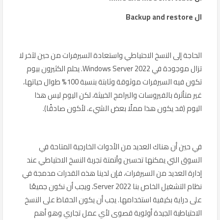
ال Backup and restore
الحاجة إلى النسخ الاحتياطي واستعادة السيرفرات من حين لآخر لا
تزال موجودة في Windows Server 2022. يحلم الكثيرون بيوم
تكون فيه السيرفرات موثوقة وثابتة بنسبة 100% طوال حياتها،
غير متأثرة بالفيروسات والبرامج الخبيثة، لكن اليوم ليس هذا
اليوم (قد يكون هذا مملًا بعض الشيء، لأكون صادقًا).
في حين أن هناك العديد من الأدوات الخارجية المتاحة في
السوق التي يمكنها تحسين وأتمتة تجربة النسخ الاحتياطي عند
إدارة العديد من السيرفرات، فإن لدينا هذه القدرات مدمجة في
نظام التشغيل الخاص بنا Server 2022، ويجب أن نكون جميعًا
على دراية بكيفية استخدامها. يجب أن يكون الحفاظ على النسخ
الاحتياطية الجيدة أولوية قصوى لأي عمل تجاري وهو أهم