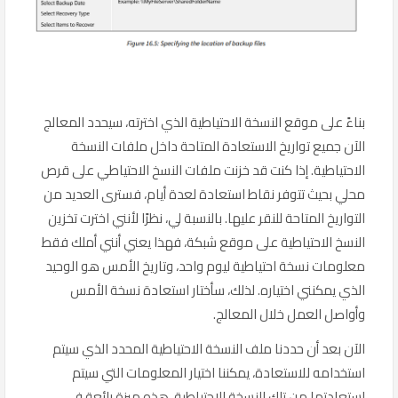
بناءً على موقع النسخة الاحتياطية الذي اخترته، سيحدد المعالج
الآن جميع تواريخ الاستعادة المتاحة داخل ملفات النسخة
الاحتياطية. إذا كنت قد خزنت ملفات النسخ الاحتياطي على قرص
محلي بحيث تتوفر نقاط استعادة لعدة أيام، فسترى العديد من
التواريخ المتاحة للنقر عليها. بالنسبة لي، نظرًا لأنني اخترت تخزين
النسخ الاحتياطية على موقع شبكة، فهذا يعني أنني أملك فقط
معلومات نسخة احتياطية ليوم واحد، وتاريخ الأمس هو الوحيد
الذي يمكنني اختياره. لذلك، سأختار استعادة نسخة الأمس
وأواصل العمل خلال المعالج.
الآن بعد أن حددنا ملف النسخة الاحتياطية المحدد الذي سيتم
استخدامه للاستعادة، يمكننا اختيار المعلومات التي سيتم
استعادتها من تلك النسخة الاحتياطية. هذه ميزة رائعة في