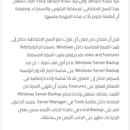
نريد نسخه احتياطيًا، وأين نريد نسخه احتياطيًا، وعدد مرات تشغيل
هذا النسخ الاحتياطي. ثم يمكننا الجلوس، والاسترخاء، ومعرفة
أن أنظمتنا تقوم بأداء هذه المهمة بنفسها.
قبل أن نتمكن من فعل أي شيء مع النسخ الاحتياطية، نحتاج إلى
تثبيت الميزة المناسبة داخل Windows. باستخدام الرابط Add
roles and features، تقدم وقم بتثبيت الميزة المسماة
Windows Server Backup. تذكر أنني قلت ميزة – لن تجد
Windows Server Backup على شاشة اختيار الأدوار الرئيسية
للسيرفر؛ تحتاج إلى المضي قدمًا شاشة واحدة إضافية في
المعالج للعثور على Features. بمجرد أن تنتهي الميزة من
التثبيت، يمكنك تشغيل وحدة تحكم Windows Server Backup
المتاحة داخل قائمة Tools في Server Manager. بمجرد الدخول،
انقر على Local Backup في نافذة الجانب الأيسر؛ سترى بعض
الإجراءات تظهر على الجانب الأيمن من شاشتك.