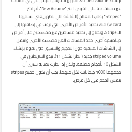
لإنشاء striped volume، انقر بزر الماوس الأيمن على أي مساحة
غير مستخدمة على القرص، اختر "New Volume"، ثم اختر
"Striped". يطلب المعالج (الشاشة اللي بتظهر يعني بنسميها
wizard) منك تحديد الأقراص الأخرى التي ترغب في إضافتها إلى
الـ Stripe، وتحتاج إلى تحديد مساحتين غير مخصصتين على أقراص
ديناميكية أخرى. حدد المساحات الغير مخصصة الأخرى وانتقل
إلى الشاشات المتبقية حول التحجيم والتنسيق حتى تقوم بإنشاء
striped volume جديد (انظر الشكل 11). تبدو الشريطتين في
الشكل 10 بأحجام مختلفة، ولكن إذا نظرت بعناية سترى أن
حجمهما 1000 جيجابايت لكل منهما. يجب أن تكون جميع stripes
بنفس الحجم على كل قرص.