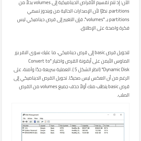
الآن؛ إذ تتم تقسيم الأقراص الديناميكية إلى volumes بدلاً من
partitions. نظرًا لأن الإصدارات الحالية من ويندوز تسمي
partitions بـ "volumes"، فإن التغيير إلى قرص ديناميكي ليس
فكرة واضحة على الإطلاق.
لتحويل قرص basic إلى قرص ديناميكي، ما عليك سوى النقر بزر
الماوس الأيمن على أيقونة القرص واختيار "Convert to
Dynamic Disk" (انظر الشكل 5 ). العملية سريعة جدًا وآمنة، على
الرغم من أن العكس ليس صحيحًا. تحويل القرص الديناميكي إلى
قرص basic يتطلب منك أولاً حذف جميع volumes من القرص
الصلب.