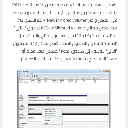
لضمان استمرارية البيانات. تعرف mirror من الفصل 8 كـ RAID 1.
لإنشاء mirror، انقر بزر الماوس الأيمن على مساحة غير مخصصة
على القرص واختر "New Mirrored Volume" (انظر الشكل 12).
هذا يشغل معالج "New Mirrored Volume". انقر فوق "التالي"
للمتابعة. حدد قرصًا متاحًا في الصندوق المتاح وانقر فوق زر
"إضافة" لنقله إلى الصندوق المحدد (انظر الشكل 13). انقر فوق
"التالي" للوصول إلى صندوق الحوار "تخصيص حرف محرك أو
مسار" الذي أصبح مألوفًا بالفعل واختر ما يناسب الكمبيوتر.