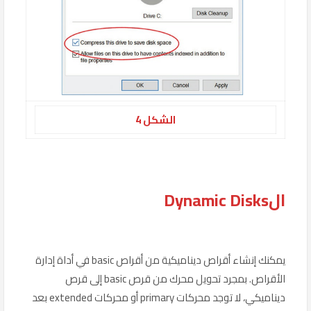
الشكل 4
الDynamic Disks
يمكنك إنشاء أقراص ديناميكية من أقراص basic في أداة إدارة
الأقراص. بمجرد تحويل محرك من قرص basic إلى قرص
ديناميكي، لا توجد محركات primary أو محركات extended بعد