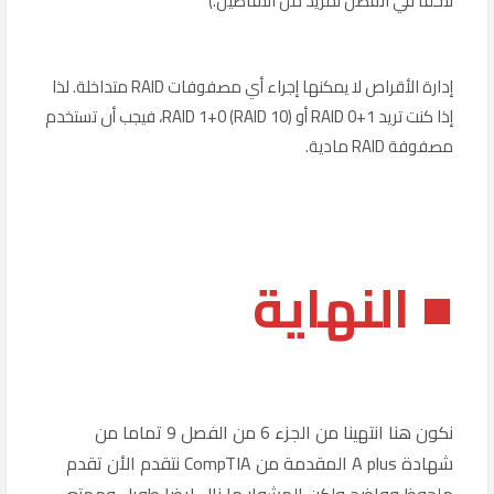
لاحقًا في الفصل لمزيد من التفاصيل.)
إدارة الأقراص لا يمكنها إجراء أي مصفوفات RAID متداخلة. لذا
إذا كنت تريد RAID 0+1 أو RAID 1+0 (RAID 10)، فيجب أن تستخدم
مصفوفة RAID مادية.
■ النهاية
نكون هنا انتهينا من الجزء 6 من الفصل 9 تماما من
شهادة A plus المقدمة من CompTIA نتقدم الأن تقدم
ملحوظ وواضح ولكن المشوار ما زال ايضا طويل وممتع