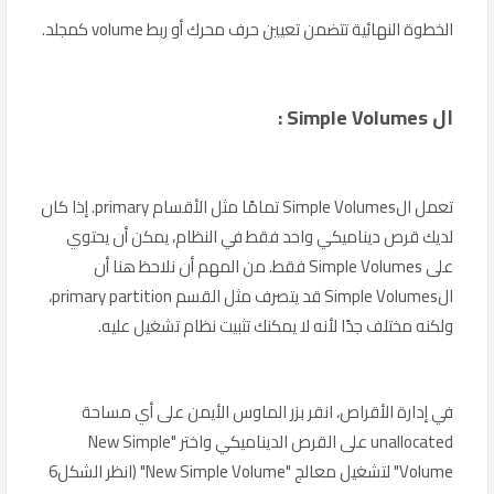
الخطوة النهائية تتضمن تعيين حرف محرك أو ربط volume كمجلد.
ال Simple Volumes :
تعمل الSimple Volumes تمامًا مثل الأقسام primary. إذا كان
لديك قرص ديناميكي واحد فقط في النظام، يمكن أن يحتوي
على Simple Volumes فقط. من المهم أن نلاحظ هنا أن
الSimple Volumes قد يتصرف مثل القسم primary partition،
ولكنه مختلف جدًا لأنه لا يمكنك تثبيت نظام تشغيل عليه.
في إدارة الأقراص، انقر بزر الماوس الأيمن على أي مساحة
unallocated على القرص الديناميكي واختر "New Simple
Volume" لتشغيل معالج "New Simple Volume" (انظر الشكل6