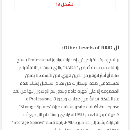
الشكل 13
ال Other Levels of RAID :
برنامج إدارة الأقراص في إصدارات ويندوز Professional يسمح
بإنشاء مجموعة أقراص "RAID 5" والتي تستخدم ثلاثة أقراص
صلبة أو أكثر لتوفير حل تخزين قوي. لكن للأسف، لا يمكن
لمستخدمي هذه الإصدارات من نظام التشغيل إنشاء هذه
المجموعة إلا على أجهزة خادم ويندوز يتم الوصول إليها عن بُعد
عبر الشبكة. (بدايةً من إصدارات ويندوز 8 Professional و
Enterprise، أضافت مايكروسوفت ميزة "Storage Spaces"
كطريقة بديلة لعمل RAID افتراضي باستخدام التجميع؛ أحد
الخيارات يشبه إلى حد كبير RAID 5. راجع قسم "Storage Spaces"