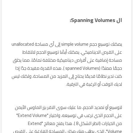
ال Spanning Volumes:
يمكنك توسيع حجم simple volume إلى أي مساحة unallocated
على القرص الديناميكي. يمكنك أيضًا توسيع الحجم لالتقاط
مساحة إضافية على أقراص ديناميكية مختلفة تمامًا، مما يخلق
حجمًا ممتدًا (spanned Volumes ). هذه القدرة مفيدة جدًا إذا
كنت تدير نظامًا قديمًا يحتاج إلى المزيد من المساحة، ولكنك ليس
لديك الوقت أو الرغبة في الترقية.
لتوسيع أو تمديد الحجم، ما عليك سوى النقر بزر الماوس الأيمن
على الحجم الذي ترغب في توسيعه، واختيار "Extend Volume"
من الخيارات (انظر الشكل 8 ). هذا يفتح معالج "Extend
Volume"، الذي يطلب منك مكان المساحة الفارغة على القرص