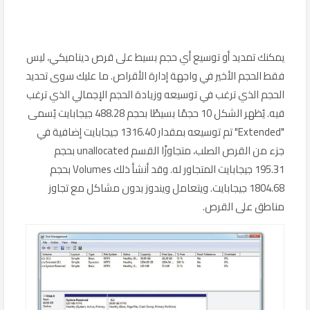
يمكنك تمديد أو توسيع أي حجم بسيط على قرص ديناميكي، ليس
فقط الحجم الأخير في واجهة إدارة الأقراص. ما عليك سوى تحديد
الحجم الذي ترغب في توسيعه وزيادة الحجم الإجمالي الذي ترغب
فيه. يُظهر الشكل 10 حجمًا بسيطًا بحجم 488.28 جيجابايت يُسمى
"Extended" تم توسيعه بمقدار 1316.40 جيجابايت إضافية في
جزء من القرص الصلب، متجاوزًا القسم unallocated بحجم
195.31 جيجابايت المتجاور له. وقد أنشأ ذلك Volumes بحجم
1804.68 جيجابايت. ويتعامل ويندوز بدون مشاكل مع تجاوز
مناطق على القرص.