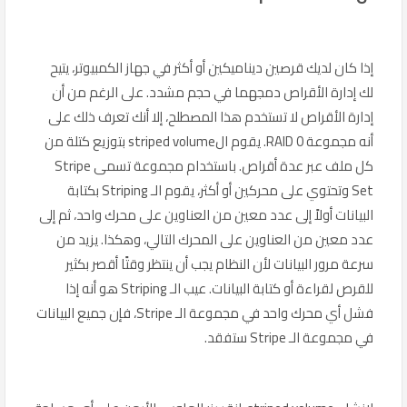
إذا كان لديك قرصين ديناميكين أو أكثر في جهاز الكمبيوتر، يتيح
لك إدارة الأقراص دمجهما في حجم مشدد. على الرغم من أن
إدارة الأقراص لا تستخدم هذا المصطلح، إلا أنك تعرف ذلك على
أنه مجموعة RAID 0. يقوم الstriped volume بتوزيع كتلة من
كل ملف عبر عدة أقراص. باستخدام مجموعة تسمى Stripe
Set وتحتوي على محركين أو أكثر، يقوم الـ Striping بكتابة
البيانات أولاً إلى عدد معين من العناوين على محرك واحد، ثم إلى
عدد معين من العناوين على المحرك التالي، وهكذا. يزيد من
سرعة مرور البيانات لأن النظام يجب أن ينتظر وقتًا أقصر بكثير
للقرص لقراءة أو كتابة البيانات. عيب الـ Striping هو أنه إذا
فشل أي محرك واحد في مجموعة الـ Stripe، فإن جميع البيانات
في مجموعة الـ Stripe ستفقد.