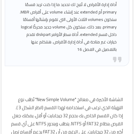
أداة إدارة الأقراص لا تُتيح لك تحديد ما إذا كنت تريد قسمًا
primary أم extended عند إنشاء volume على أقراص MBR.
ستكون volumes الثلاث الأولى التي تقوم بإنشائها أقسامًا
primary. بعد ذلك، ستكون كل volume جديد محركًا logical
داخل قسم extended. أداة سطر الأوامر diskpart تقدم
خيارات غير متاحة في أداة إدارة الأقراص. هنتكلم عنها
بالتفصيل في الفصل 16
الشاشة الأخيرة في معالج "New Simple Volume" تُطلب نوع
التهيئة الذي ترغب في استخدامه لهذا القسم (انظر الشكل 3 ).
إذا كان القسم الخاص بك بحجم 32 جيجابايت أو أقل، يمكنك جعل
القرص بنظام FAT32 أو NTFS. يتطلب ويندوز NTFS على أي قسم
أكبر من 32 جيجابايت. على الرغم من أن FAT32 يدعم أقسام تصل