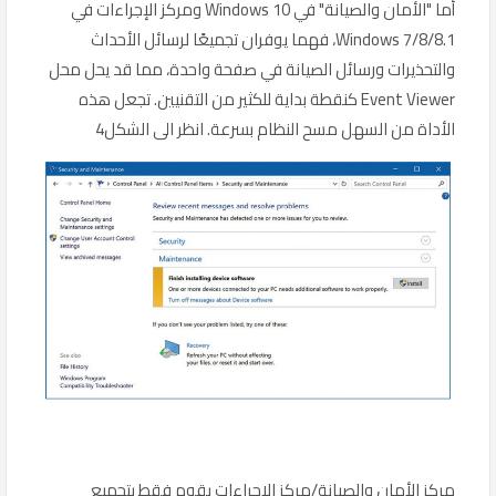
أما "الأمان والصيانة" في Windows 10 ومركز الإجراءات في
Windows 7/8/8.1، فهما يوفران تجميعًا لرسائل الأحداث
والتحذيرات ورسائل الصيانة في صفحة واحدة، مما قد يحل محل
Event Viewer كنقطة بداية للكثير من التقنيين. تجعل هذه
الأداة من السهل مسح النظام بسرعة. انظر الى الشكل4
مركز الأمان والصيانة/مركز الإجراءات يقوم فقط بتجميع