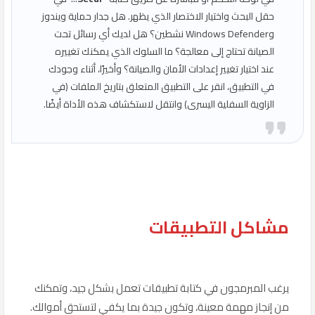
حقل البحث واختيار الاختصار الذي يظهر. هل جدار حماية ويندوز
وWindows Defender نشطين؟ هل لديك أي رسائل تحت
الصيانة تحتاج إلى معالجة؟ ما السلوك الذي يمكنك تغييره
عند اختيار تغيير إعدادات الأمان والصيانة؟ وأخيرًا، أثناء وجودك
في التطبيق، انقر على التطبيق المتعلق بتاريخ الملفات (في
الزاوية السفلية اليسرى) وانتقل لاستكشاف هذه الأداة أيضًا.
مشاكل التطبيقات
يرغب المبرمجون في كتابة تطبيقات تعمل بشكل جيد، وتمكنك
من إنجاز مهمة معينة، وتكون جيدة بما يكفي لتستحق أموالك.