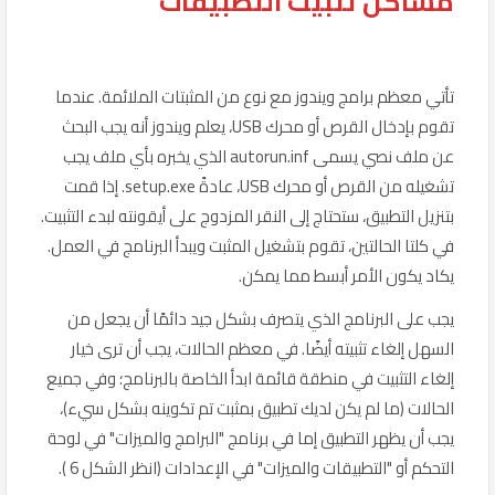
مشاكل تثبيت التطبيقات
تأتي معظم برامج ويندوز مع نوع من المثبتات الملائمة. عندما
تقوم بإدخال القرص أو محرك USB، يعلم ويندوز أنه يجب البحث
عن ملف نصي يسمى autorun.inf الذي يخبره بأي ملف يجب
تشغيله من القرص أو محرك USB، عادةً setup.exe. إذا قمت
بتنزيل التطبيق، ستحتاج إلى النقر المزدوج على أيقونته لبدء التثبيت.
في كلتا الحالتين، تقوم بتشغيل المثبت ويبدأ البرنامج في العمل.
يكاد يكون الأمر أبسط مما يمكن.
يجب على البرنامج الذي يتصرف بشكل جيد دائمًا أن يجعل من
السهل إلغاء تثبيته أيضًا. في معظم الحالات، يجب أن ترى خيار
إلغاء التثبيت في منطقة قائمة ابدأ الخاصة بالبرنامج؛ وفي جميع
الحالات (ما لم يكن لديك تطبيق بمثبت تم تكوينه بشكل سيء)،
يجب أن يظهر التطبيق إما في برنامج "البرامج والميزات" في لوحة
التحكم أو "التطبيقات والميزات" في الإعدادات (انظر الشكل 6 ).