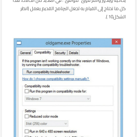
يحاكيه ويندوز وانقر فوق "موافق"؛ في العديد من الحالات، هذا
كل ما تحتاج إلى القيام به لجعل البرنامج القديم يعمل (انظر
الشكل10 ).