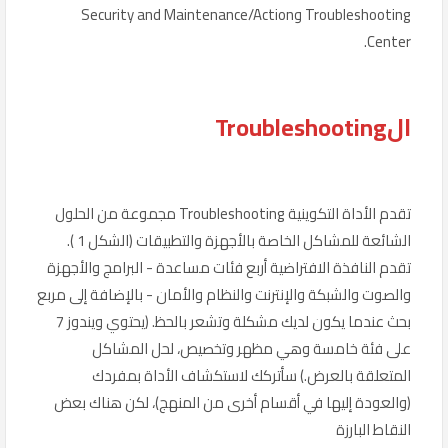
Troubleshooting وSecurity and Maintenance/Action
Center.
الTroubleshooting
تقدم الأداة التكوينية Troubleshooting مجموعة من الحلول
الشائعة للمشاكل الخاصة بالأجهزة والتطبيقات (الشكل 1 ).
تقدم النافذة الافتراضية أربع فئات مساعدة - البرامج والأجهزة
والصوت والشبكة والإنترنت والنظام والأمان - بالإضافة إلى مربع
بحث عندما يكون لديك مشكلة وتشعر بالحظ. (يحتوي ويندوز 7
على فئة خامسة وهي مظهر وتخصيص، لحل المشاكل
المتعلقة بالعرض.) سأتركك لاستكشاف الأداة بمفردك
(والعودة إليها في أقسام أخرى من المنهج)، لكن هناك بعض
النقاط البارزة