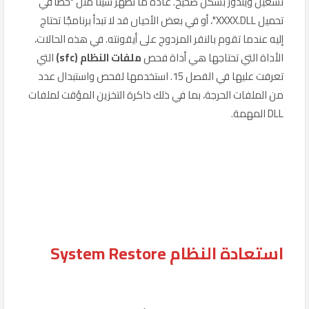
تشغيل ويندوز بشكل صحيح. عادةً ما تظهر شيئًا مثل "خطأ في
تحميل XXXX.DLL"، أو في بعض الأحيان قد لا تبدأ برنامجًا تحتاج
إليه عندما تقوم بالنقر المزدوج على أيقونته. في هذه الحالات،
الأداة التي تحتاجها هي أداة فحص
ملفات النظام (sfc)
التي
تعرفت عليها في الفصل 15. استخدمها لفحص واستبدال عدد
من الملفات الحرجة، بما في ذلك ذاكرة التخزين المؤقت لملفات
DLL المهمة.
استعادة النظام System Restore