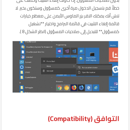
بدون صلاحيات المسؤول. إذا حاولت إلغاء التثبيت وحصلت على
خطأ، قم بتسجيل الدخول مرة أخرى كمسؤول وستكون بخير. لا
تنسَ أنك يمكنك النقر بزر الماوس الأيمن على معظم خيارات
قائمة إلغاء التثبيت في قائمة البرامج واختيار **تشغيل
كمسؤول** للتبديل إلى صلاحيات المسؤول (انظر الشكل 8 ).
التوافق (Compatibility)