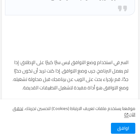
السر في استخدام وضع التوافق ليس سرًا كبيرًا على الإطلاق: إذا
لم يعمل البرنامج، جرب وضع التوافق. إذا كنت تريد أن تكون حذرًا
جدًا، قم بإجراء بحث على الويب عن برنامجك قبل محاولة تشغيله.
وضع التوافق هو أداة مفيدة لتشغيل التطبيقات القديمة.
موقعنا يستخدم ملفات تعريف الارتباط (Cookies) لتحسين تجربتك.
تحقق
الآن
الملفات المفقودة أو النسخة غير
اوافق