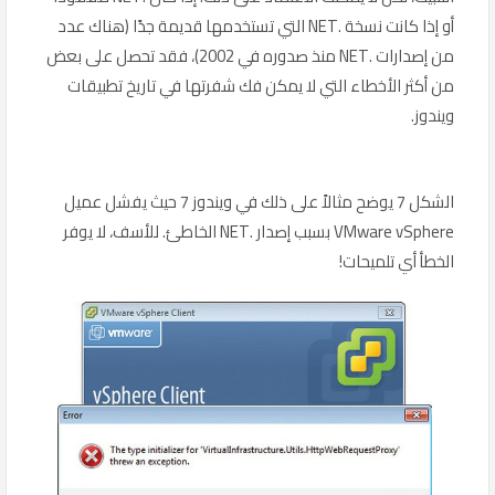
أو إذا كانت نسخة .NET التي تستخدمها قديمة جدًا (هناك عدد
من إصدارات .NET منذ صدوره في 2002)، فقد تحصل على بعض
من أكثر الأخطاء التي لا يمكن فك شفرتها في تاريخ تطبيقات
ويندوز.
الشكل 7 يوضح مثالاً على ذلك في ويندوز 7 حيث يفشل عميل
VMware vSphere بسبب إصدار .NET الخاطئ. للأسف، لا يوفر
الخطأ أي تلميحات!