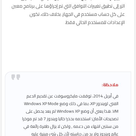
الزر إلى تطبيق تغييرات التوافق التي تم إجراؤها على برنامج معين
على كل حساب مستخدم في الجهاز. بخلاف ذلك، تكون
الإعدادات للمستخدم الحالي فقط.
ملاحظة:
في أبريل 2014، توقفت مايكروسوفت عن تقديم الدعم
الفني لويندوز XP، بما في ذلك وضع Windows XP Mode
VM. هذا يعني أن وضع Windows XP لم يعد يحصل على
تصحيحات الأمان؛ استخدمه بحذر! خاليا ويندوز 7 قد تم موخرا
من سنتين انتهاء من دعمه , ولكن لا يزال طفرة رائعة في
عالم ويندوز ولا بد من دراسته لأن كل شئ مبنية عليه