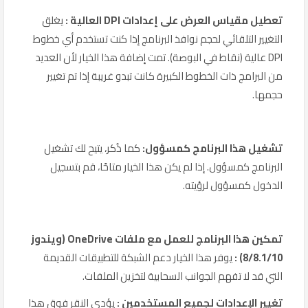
تعطيل مقياس العرض على إعدادات DPI العالية :
يغلق
التغيير التلقائي لحجم نوافذ البرنامج إذا كنت تستخدم أي خطوط
DPI عالية (نقاط في البوصة). تمت إضافة هذا الخيار لأن العديد
من البرامج ذات الخطوط الكبيرة كانت تبدو غريبة إذا تم تغيير
حجمها.
تشغيل هذا البرنامج كمسؤول:
كما ذُكر، يتيح لك تشغيل
البرنامج كمسؤول. إذا لم يكن هذا الخيار متاحًا، قم بتسجيل
الدخول كمسؤول لرؤيته.
تمكين هذا البرنامج للعمل مع ملفات OneDrive (ويندوز
8/8.1/10) :
يوفر هذا الخيار دعم الشبكة للتطبيقات القديمة
التي قد لا تفهم الجوانب السحابية لتخزين الملفات.
تغيير الإعدادات لجميع المستخدمين :
يؤدي النقر فوق هذا