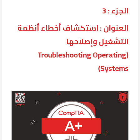
الجزء : 3
العنوان : استكشاف أخطاء أنظمة
التشغيل وإصلاحها
(Troubleshooting Operating
Systems)