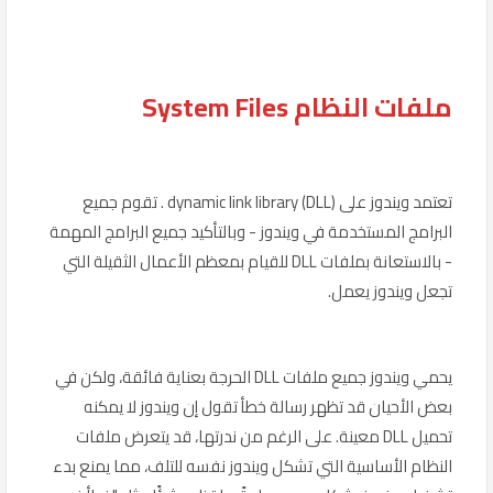
ملفات النظام System Files
تعتمد ويندوز على dynamic link library (DLL) . تقوم جميع
البرامج المستخدمة في ويندوز - وبالتأكيد جميع البرامج المهمة
- بالاستعانة بملفات DLL للقيام بمعظم الأعمال الثقيلة التي
تجعل ويندوز يعمل.
يحمي ويندوز جميع ملفات DLL الحرجة بعناية فائقة، ولكن في
بعض الأحيان قد تظهر رسالة خطأ تقول إن ويندوز لا يمكنه
تحميل DLL معينة. على الرغم من ندرتها، قد يتعرض ملفات
النظام الأساسية التي تشكل ويندوز نفسه للتلف، مما يمنع بدء