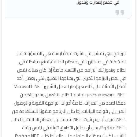
في جميع إصدارات ويندوز.
البرامج التي تفشل في التثبيت عادةً ليست هي المسؤولة عن
المشكلة في حد ذاتها. في معظم الحالات، تمنع مشكلة في
نظام ويندوز تلك البرامج من التثبيت، خاصةً إذا كان هناك نقص
في بعض البرامج الأخرى التي يحتاجها التطبيق لكي يعمل. أحد
أفضل الأمثلة على ذلك هو إطار العمل الشهير Microsoft .NET
Framework. .NET هو امتداد لنظام التشغيل ويندوز يتضمن
دعمًا لعدد من الميزات، خاصةً أدوات الواجهة القوية والوصول
المرن إلى قواعد البيانات. إذا كان البرنامج مكتوبًا للاستفادة من
.NET، فيجب أن يتم تثبيت .NET نفسه. في معظم الحالات، إذا كان
.NET مفقودًا، يجب أن يحاول التطبيق تثبيته في نفس وقت
التثبيت، لكن لا يمكنك الاعتماد على ذلك. إذا كان .NET مفقودًا