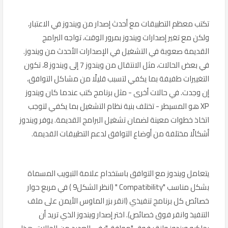
تكتب معظم التطبيقات مع أحدث إصدار من ويندوز في الاعتبار،
ولكن مع تغير إصدارات ويندوز بمرور الوقت، تواجه البرامج
القديمة صعوبة في التشغيل في الإصدارات الأحدث من ويندوز.
في بعض الحالات، مثل الانتقال من ويندوز 7 إلى ويندوز 8، تكون
التغييرات طفيفة بما يكفي لتسبب قليلًا من مشاكل التوافق،
إن وجدت. في حالات أخرى - مثل برنامج كتب عندما كان ويندوز
XP هو المسيطر - تختلف بنية نظام التشغيل بما يكفي لتوجب
اتخاذ خطوات معينة لضمان تشغيل البرامج القديمة. يوفر ويندوز
أشكالًا مختلفة من أوضاع التوافق لدعم التطبيقات القديمة.
يتعامل ويندوز مع التوافق باستخدام علامة التبويب المسماة
بشكل مناسب "Compatibility " (انظر الشكل9 ) في مربع حوار
خصائص كل برنامج تنفيذي (انقر بزر الماوس الأيمن على ملف
التنفيذ وانقر فوق خصائص). اختر إصدار ويندوز الذي تريد أن