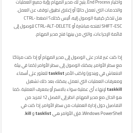
واختيار End Process. يتيح لك مدير المهام رؤية جميع العمليات
والخدمات التي تعمل حاليًا أو إغلاق تطبيق توقف عن العمل.
هل تتذكر كيفية الوصول إليه، أليس كذلك؟ اضغط CTRL-
SHIFT-ESC لفتحه مباشرة أو CTRL-ALT-DELETE للوصول إلى
قائمة الإجراءات، والتي من بينها فتح مدير المهام.
إذا كنت غير قادر على الوصول إلى مدير المهام أو إذا كنت مرتاحًا
مع سطر الأوامر، يمكنك الوصول إلى سطر الأوامر (كما في بيئة
الانتعاش في ويندوز) واكتب الأمر
tasklist
للعثور على أسماء
ومعرفات العمليات التي تعمل. يمكنك بعد ذلك تشغيل
taskkill
لإنهاء أي عملية سواء بالاسم أو بمعرف العملية. كما
هو الحال مع مدير المهام، انظر إلى الفصل 12 لمزيد من
التفاصيل حول إدارة العمليات من سطر الأوامر. إذا كنت في
Windows PowerShell، فإن الأوامر هي
tasklist
و
kill
.