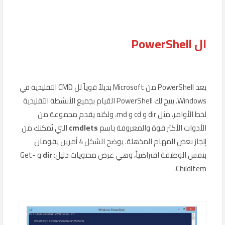
ال PowerShell
يعد PowerShell من Microsoft بديلاً قوياً لل CMD التقليدية في
Windows. يتيح لك PowerShell القيام بجميع الأنشطة التقليدية
لخط الأوامر، مثل dir و cd و md، ولكنه يقدم مجموعة من
الأدوات الأكثر قوة والمعروفة باسم
cmdlets
التي تُمكنك من
إنجاز بعض المهام المذهلة. يوضح الشكل 4 أمرين يقومان
بنفس الوظيفة افتراضياً، وهي عرض محتويات دليل:
dir
و Get-
ChildItem.