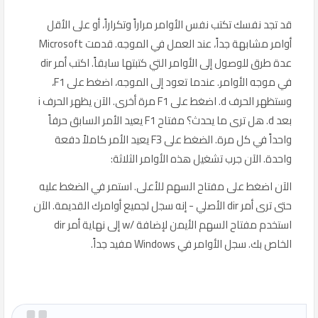
قد تجد نفسك تكتب نفس الأوامر مراراً وتكراراً، أو على الأقل
أوامر مشابهة جداً، عند العمل في الموجه. قدمت Microsoft
عدة طرق للوصول إلى الأوامر التي كتبتها سابقاً. اكتب أمر dir
في موجه الأوامر. عندما تعود إلى الموجه، اضغط على F1،
وستظهر الحرف d. اضغط على F1 مرة أخرى. الآن يظهر الحرف i
بعد d. هل ترى ما يحدث؟ مفتاح F1 يعيد الأمر السابق حرفاً
واحداً في كل مرة. الضغط على F3 يعيد الأمر كاملاً دفعة
واحدة. الآن جرب تشغيل هذه الأوامر الثلاثة:
الآن اضغط على مفتاح السهم للأعلى. استمر في الضغط عليه
حتى ترى أمر dir الأصلي - إنه سجل لجميع أوامرك القديمة. الآن
استخدم مفتاح السهم الأيمن لإضافة /w إلى نهاية أمر dir
الخاص بك. سجل الأوامر في Windows مفيد جداً.