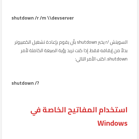
shutdown /r /m \\devserver
السويتش /r يخبر shutdown بأن يقوم بإعادة تشغيل الكمبيوتر
بدلاً من إيقافه فقط. إذا كنت تريد رؤية الصيغة الكاملة لأمر
shutdown، اكتب الأمر التالي:
shutdown /?
استخدام المفاتيح الخاصة في
Windows