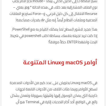
تشير النقطة (.) إلى الدليل الحالي، بينما –Include تخبر الأمر بجلب
نوع الملف المشار إليه بعد ذلك، في هذه الحالة *.jpg. يعني –
Recurse الانتقال إلى كل دليل فرعي، و–Force تسترجع الملفات
المخفية وملفات النظام أيضاً. إنه مثل dir بقدرات مضاعفة!
هذا مجرد قشور السطح لما يمكنك القيام به مع PowerShell.
إذا كنت تريد تجربته بنفسك، ببساطة اكتب powershell في شريط
البحث واضغط ENTER. حظاً موفقاً!
أوامر macOS وLinux المتنوعة
في macOS وLinux يحتويان على عدد كبير من الأدوات المدمجة
لسطح الأوامر وربما مئات الآلاف من الأدوات التابعة لجهات
خارجية التي يمكن الوصول إليها وتثبيتها بسهولة وتعمل بشكل
رائع. في الواقع، أحد أكثر التحديات إثارة في Terminal هو أن