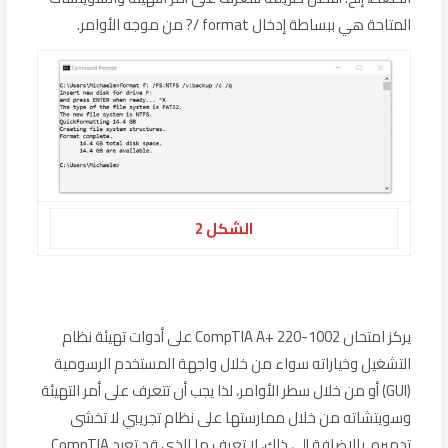
المتاحة هي ببساطة إدخال format /? من موجه الأوامر.
الشكل 2
يركز امتحان CompTIA A+ 220-1002 على أدوات تهيئة نظام
التشغيل وخياراته سواء من خلال واجهة المستخدم الرسومية
(GUI) أو من خلال سطر الأوامر، لذا يجب أن تتعرف على أمر التهيئة
وسويتشاته من خلال ممارستها على نظام تجريبي لا تخشى
تدميره. بالإضافة إلى ذلك، لا تعرف ما الذي قد تعيد CompTIA