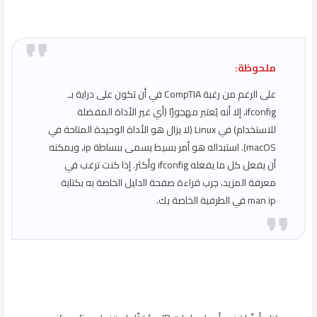
ملحوظة:
على الرغم من رغبة CompTIA في أن تكون على دراية بـ
ifconfig، إلا أنه يُعتبر مهجورًا (أي غير الأداة المفضلة
للاستخدام) في Linux (لا يزال هو الأداة الوحيدة المتاحة في
macOS). استبداله هو أمر بسيط يسمى ببساطة ip، ويمكنه
أن يفعل كل ما يفعله ifconfig وأكثر. إذا كنت ترغب في
معرفة المزيد، جرب قراءة صفحة الدليل الخاصة به بكتابة
man ip في الطرفية الخاصة بك.