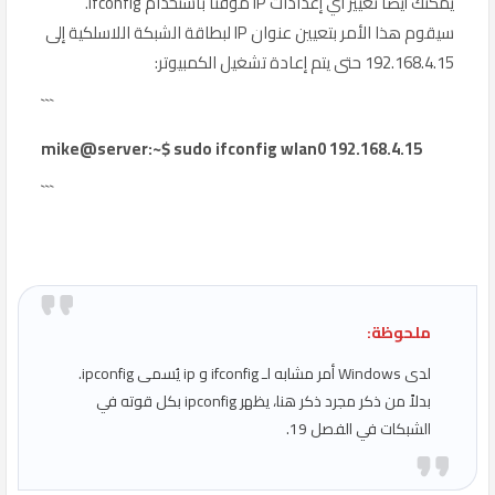
يمكنك أيضًا تغيير أي إعدادات IP مؤقتًا باستخدام ifconfig.
سيقوم هذا الأمر بتعيين عنوان IP لبطاقة الشبكة اللاسلكية إلى
192.168.4.15 حتى يتم إعادة تشغيل الكمبيوتر:
```
mike@server:~$ sudo ifconfig wlan0 192.168.4.15
```
ملحوظة:
لدى Windows أمر مشابه لـ ifconfig و ip يُسمى ipconfig.
بدلاً من ذكر مجرد ذكر هنا، يظهر ipconfig بكل قوته في
الشبكات في الفصل 19.