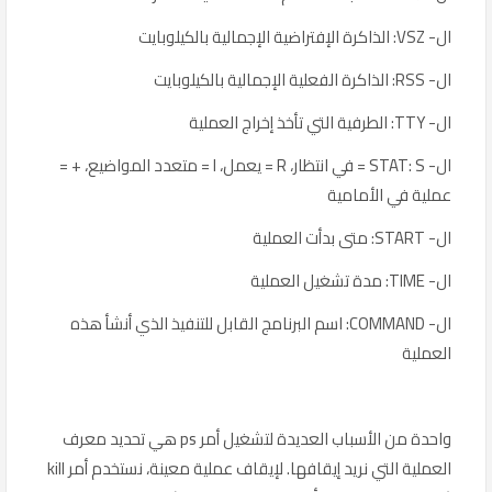
ال- VSZ: الذاكرة الإفتراضية الإجمالية بالكيلوبايت
ال- RSS: الذاكرة الفعلية الإجمالية بالكيلوبايت
ال- TTY: الطرفية التي تأخذ إخراج العملية
ال- STAT: S = في انتظار، R = يعمل، l = متعدد المواضيع، + =
عملية في الأمامية
ال- START: متى بدأت العملية
ال- TIME: مدة تشغيل العملية
ال- COMMAND: اسم البرنامج القابل للتنفيذ الذي أنشأ هذه
العملية
واحدة من الأسباب العديدة لتشغيل أمر ps هي تحديد معرف
العملية التي نريد إيقافها. لإيقاف عملية معينة، نستخدم أمر kill