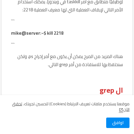
(وظيفيًا متطابق مع أمر taskkill في ويندوز). يمكنك استخدام
الأمر التالي لإيقاف العملية التي لها معرف العملية 2218:
```
mike@server:~$ kill 2218
```
هناك المزيد من المرح يمكن أن يكون مع أمر إخراج ps، ولكن
سنحتفظ بها للاستفادة من أمر grep التالي.
ال grep
موقعنا يستخدم ملفات تعريف الارتباط (Cookies) لتحسين تجربتك.
تحقق
الآن
يمكنك باستخدام أمر grep البحث من خلال ملفات النص أو إخراج
اوافق
الأوامر للعثور على معلومات محددة أو تصفية المعلومات غير
المطلوبة. دعونا نلقي نظرة على طريقتين فقط من الطرق