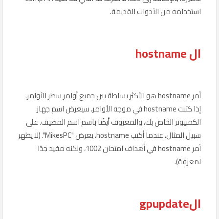
استخدامه من الأدوات القديمة.
ال hostname
أمر hostname هو الأكثر بساطة بين جميع أوامر سطر الأوامر.
إذا كتبت hostname في موجه الأوامر، سيعرض اسم جهاز
الكمبيوتر الخاص بك، والمعروف أيضًا باسم اسم المضيف. على
سبيل المثال، عندما أكتب hostname، يعرض "MikesPC". (لا يظهر
أمر hostname في أهداف امتحان 1002، ولكنه مفيد جدًا
لمعرفة).
الgpupdate