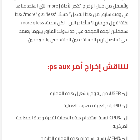
ولأسفل من خلال الإخراج. تذكر الأداة | more التي استخدمناها
في وقت سابق من هذا الفصل؟ حسنًا، "less" هو "more". هذا
نكتة! فهل فهمتها؟ سأغادر الآن... لكن بجدية، less و more
ستعملان لهذه المهمة على حد سواء؛ الفارق بينهما يعتمد
على تفاصيل تهم المستخدمين المتقدمين والمبرمجين.
لنناقش إخراج أمر ps aux:
ال- USER: من يقوم بتشغيل هذه العملية
ال- PID: رقم تعريف معرف العملية
ال- %CPU: نسبة استخدام هذه العملية لقدرة وحدة المعالجة
المركزية
ال- %MEM: نسبة استخدام هذه العملية للذاكرة