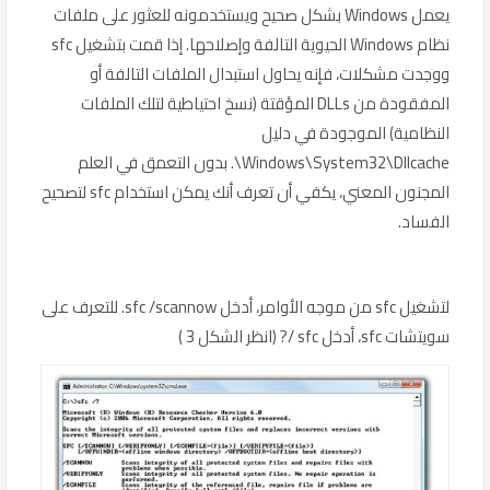
يعمل Windows بشكل صحيح ويستخدمونه للعثور على ملفات
نظام Windows الحيوية التالفة وإصلاحها. إذا قمت بتشغيل sfc
ووجدت مشكلات، فإنه يحاول استبدال الملفات التالفة أو
المفقودة من DLLs المؤقتة (نسخ احتياطية لتلك الملفات
النظامية) الموجودة في دليل
Windows\System32\Dllcache\. بدون التعمق في العلم
المجنون المعني، يكفي أن تعرف أنك يمكن استخدام sfc لتصحيح
الفساد.
لتشغيل sfc من موجه الأوامر، أدخل sfc /scannow. للتعرف على
سويتشات sfc، أدخل sfc /? (انظر الشكل 3 )