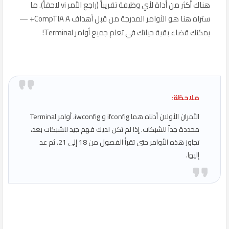
هناك أكثر من أداة لأي وظيفة تقريباً (راجع الأمر vi لاحقاً). ما
ستراه هنا هو الأوامر المدرجة من قبل أهداف CompTIA A+ —
يمكنك قضاء بقية حياتك في تعلم جميع أوامر Terminal!
ملاحظة:
الأمران الأولان أدناه هما ifconfig و iwconfig، أوامر Terminal
محددة جداً للشبكات. إذا لم تكن لديك فهم جيد للشبكات بعد،
تجاوز هذه الأوامر حتى تقرأ الفصول من 18 إلى 21. ثم عد
إليها.