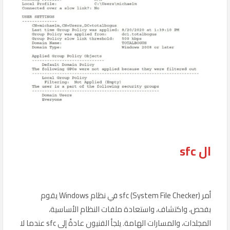
ال sfc
أمر sfc (System File Checker) في نظام Windows يقوم
بفحص، واكتشاف، واستعادة ملفات النظام الأساسية،
المجلدات، والمسارات الهامة. يلجأ الفنيون عادةً إلى sfc عندما لا