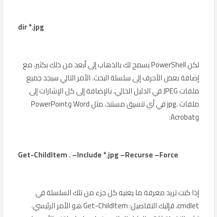
dir *.jpg
لكن PowerShell يسمح لك بالذهاب إلى أبعد من ذلك بكثير، مع
إضافة بعض الأحرف إلى سلسلة البحث. الأمر التالي سيجد جميع
ملفات JPEG في الدليل الحالي، بالإضافة إلى كل الإشارات إلى
ملفات .jpg في أي تنسيق مستند، مثل Word وPowerPoint
وAcrobat:
Get-ChildItem . –Include *.jpg –Recurse –Force
إذا كنت تريد معرفة ما يعنيه كل جزء من تلك السلسلة في
cmdlet، فإليك التفاصيل: Get-ChildItem هو الأمر الرئيسي.