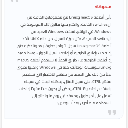
ملحوظة:
تأتي أنظمة macOS وLinux مع مجموعاتها الخاصة من
الswitches الخاصة، والكثير منها يطابق تلك الموجودة في
Windows. في الواقع، نسخت Windows العديد من
الswitch المفيدة، مثل ميزة السجل، من عالم UNIX. تأخذ
أنظمة macOS وLinux سجل الأوامر خطوةً أبعد وتتذكره حتى
إذا قمت بإغلاق الطرفية أو إعادة تشغيل الجهاز - وهذا مفيد
إذا أغلقت الطرفية عن طريق الخطأ. لا تستخدم أنظمة macOS
وLinux سويتشات الوظائف كما في Windows ولكنها تحتوي
بدلاً من ذلك على العديد من مفاتيح الاختصار التي تستخدم
مفتاح CTRL. على سبيل المثال، يمكنك البحث في سجلك
باستخدام اختصار CTRL-R. يمكن أن يكون هذا مفيدًا إذا كنت
تعمل على أمر طويل ومعقد في يوم ما وتحتاج إلى
استخدامه مرة أخرى بعد أسبوعين!