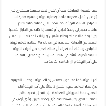
بعد الفصول السابقة، يجب أن تكون لديك معرفة بمستوى خبير
(أو على الأقل، معرفة عامة) بعملية تهيئة وتقسيم محركات
الأقراص الصلبة. التهيئة، كما تتذكر، هي عملية كتابة نظام
ملفات جديد إلى وحدة تخزين (أو قسم، إذا كنت من الطراز القديم)
بحيث يمكنه الاحتفاظ بنظام تشغيل أو بيانات. لقد ناقشنا بالفعل
العديد من الأدوات المدمجة في Windows المتاحة لتوفير تهيئة
الأقراص، ولا شك أنك تعرف أن هناك العديد من أدوات التهيئة
التابعة لأطراف ثالثة. في هذا الفصل، تحتاج فقط إلى التعرف
على أمر التهيئة و ال switch الخاصة به.
أمر التهيئة، كما قد تكون خمنت، يتيح لك تهيئة الوحدات التخزينية
من سطر الأوامر. يظهر الشكل 2 مثالًا على أمر التهيئة أثناء
العمل. لاحظ السويتش المعقدة التي تتيح لي تحديد نظام
الملفات الذي يجب استخدامه، وأي وحدة تخزين، وأنني أرغب في
الضغط، إلخ. أفضل طريقة للتعرف على أمر التهيئة والسويتشات