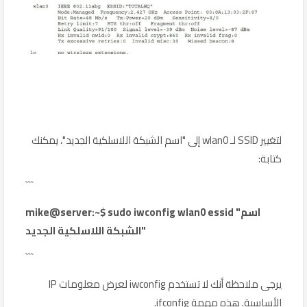
لتغيير SSID لـ wlan0 إلى "اسم الشبكة اللاسلكية الجديد"، يمكنك
كتابة:
```
mike@server:~$ sudo iwconfig wlan0 essid "اسم
الشبكة اللاسلكية الجديد"
```
يرجى ملاحظة أنك لا تستخدم iwconfig لعرض معلومات IP
الأساسية. هذه مهمة ifconfig.