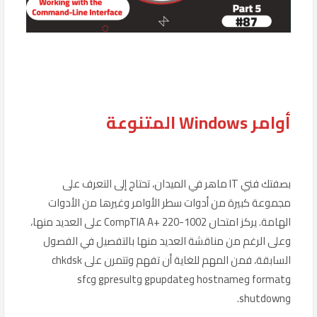
أوامر Windows المتنوعة
بصفتك فني IT ماهر في الميدان، تحتاج إلى التعرف على
مجموعة كبيرة من أدوات سطر الأوامر وغيرها من الأدوات
الهامة. يركز امتحان CompTIA A+ 220-1002 على العديد منها،
وعلى الرغم من مناقشة العديد منها بالتفصيل في الفصول
السابقة، فمن المهم للغاية أن تفهم وتتمرن على chkdsk
وformat وhostname وgpupdate وgpresult وsfc
وshutdown.