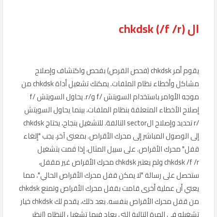
ال chkdsk (/f /r)
يقوم أمر chkdsk (فحص القرص) بفحص واكتشاف وإصلاح
مشاكل وأخطاء نظام الملفات. يمكنك تشغيل أداة chkdsk من
موجه الأوامر باستخدام السويتش /f و/r. يحاول السويتش /f
إصلاح الأخطاء المتعلقة بنظام الملفات، بينما يحاول السويتش
/r تحديد وإصلاح الsector التالفة. للتشغيل بنجاح، يحتاج chkdsk
إلى الوصول المباشر إلى محرك الأقراص. بمعنى آخر، يجب "إلغاء
قفل" محرك الأقراص. على سبيل المثال، إذا قمت بتشغيل
chkdsk /f /r ولم يعتبر chkdsk محرك الأقراص غير مقفل،
ستحصل على رسالة "لا يمكن قفل محرك الأقراص الحالي"، مما
يعني أن عملية أخرى قامت بقفل محرك الأقراص وتمنع chkdsk
من قفل محرك الأقراص بنفسه. بعد ذلك، يقدم لك chkdsk خيار
تشغيله في المرة التالية التي يعاد فيها تشغيل النظام (انظر