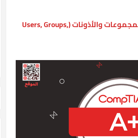
العنوان : المستخدمون والمجموعات والأذونات (Users, Groups,