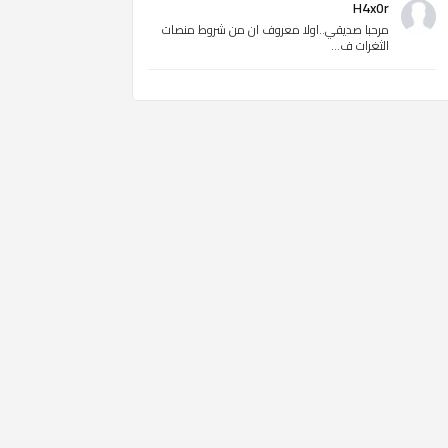
H4x0r
مرحبا صديقي..اولا معروف ان من شروط منصات
الثغرات ف...