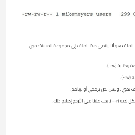
ى launch_codes . مالك هذا الملف هو أنا. ينتمي هذا الملف إلى مجموعة المستخدمين