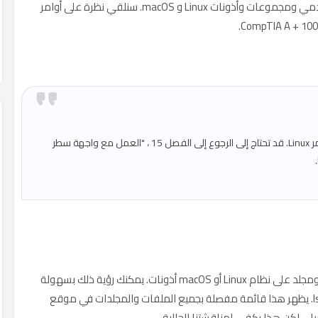
والأذونات. دعنا نلقي نظرة خاطفة على مستخدمي ومجموعات وأذونات Linux و macOS. سنلقي نظرة على أوامر
يتطلب فهم هذا القسم بعض الفهم لسطر أوامر Linux. قد تحتاج إلى الرجوع إلى الفصل 15 ، "العمل مع واجهة سطر
تمامًا كما هو الحال في Windows ، لكل ملف ومجلد على نظام Linux أو macOS أذونات. يمكنك رؤية ذلك بسهولة
إذا انتقلت إلى طرفية Linux وكتبت هذا الأمر: ls -l. يظهر هذا قائمة مفصلة بجميع الملفات والمجلدات في موقع