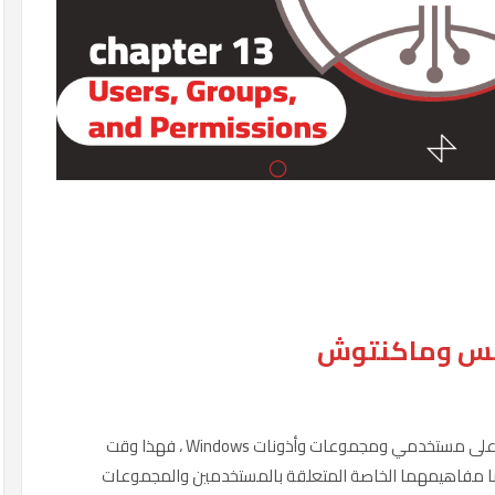
نكس وماكنتوش
بينما يركز اختبار CompTIA A + 1002 بشكل كبير على مستخدمي ومجموعات وأذونات Windows ، فهذا وقت
أن Linux و macOS لديهما أيضًا مفاهيمهما الخاصة المتعلقة بالمستخدمين والمجموعات