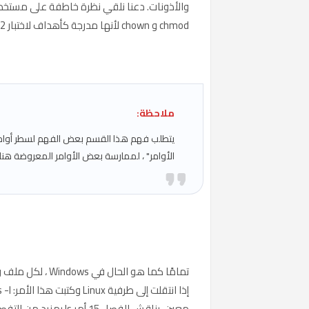
chmod و chown لأنها مدرجة كأهداف لاختبار CompTIA A + 1002.
ملاحظة:
الأوامر" ، لممارسة بعض الأوامر المعروضة هنا.
معين. يناقش الفصل 15 أمر ls بمزيد من التفصيل ، لكن هذا يكفي لمناقشتنا الحالية.