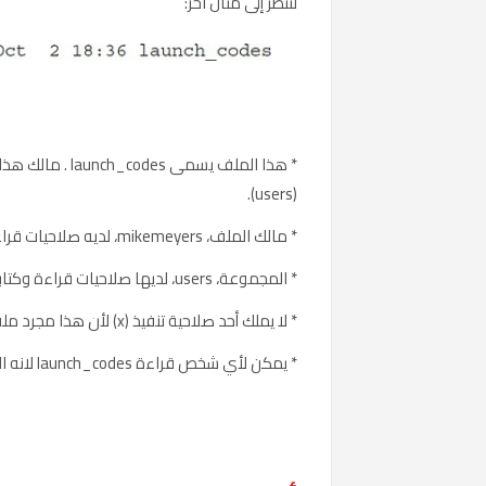
لننظر إلى مثال آخر:
* هذا الملف يسم
(users).
* مالك الملف، mikemeyers، لديه صلاحيات قراءة وكتابة (rw-).
* المجموعة، users، لديها صلاحيات قراءة وكتابة (rw-).
* لا يملك أحد صلاحية تنفيذ (x) لأن هذا مجرد ملف نصي ، وليس نص برمجي أو برنامج.
* يمكن لأي شخص قراءة launch_codes لانه الكل لديه (r-- ). يجب علينا على الأرجح إصلاح ذلك.