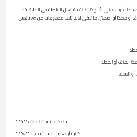
rwxrwxrw. كل حرف من هذه الأحرف يمثل إذنًا لهذا الملف. تجاهل الواصلة في البداية. يتم
استخدامها لإخبارنا ما إذا كانت هذه القائمة ملفًا أو مجلدًا أو اختصارًا. ما تبقى لدينا ثلاث مجموعات من rwx. تمثل
جلد
 الملف أو المجلد
و المجلد
* **r** قراءة محتويات الملف
* **w** كتابة أو تعديل ملف أو مجلد