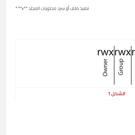
* **x** تنفيذ ملف أو سرد محتويات المجلد
الشكل 1