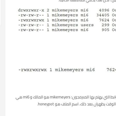
أولاً ، تجاهل كل شيء تقريبًا: الرقم 1 خاص بالروابط التي يهتم بها المبرمجون؛ mikemeyers هو المالك و mi6 هي