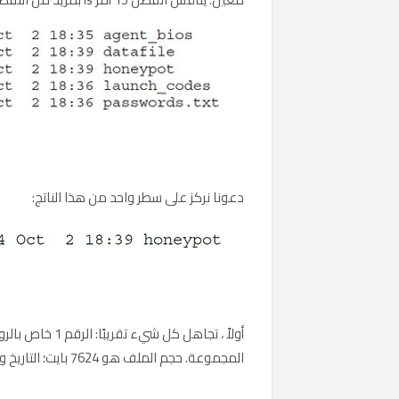
دعونا نركز على سطر واحد من هذا الناتج:
المجموعة. حجم الملف هو 7624 بايت؛ التاريخ والوقت يظهران بعد ذلك. اسم الملف هو honeypot.