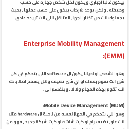
بيكون غالبا اجباري ويكون لكل شخص جهازه على حسب
وظيفته , ولكن يوجد شركات بيكون على حسب عملها , بحيث
يجعلوك انت من تختار الجهاز المتنقل اللي انت تريده عادي
Enterprise Mobility Management
(EMM):
وهو الشخص او احيانا يكون ال software اللي يتحكم في كل
شئ انت تقوم بعمله او اي شئ تضيفه وهل يسمح اصلا بانك
انت تقوم بهذه المهام ولا لا , وينفسم الى :
Mobile Device Management (MDM):
وهو اللي يتحكم في الجهاز نفسه من ناحية ال hardware مثلا
انت عاوز تضيف رام او كرت شاشة او كرت شبكة جديد , فهو من