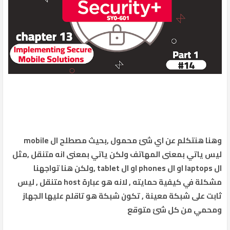
وهنا هنتكلم عن اي شئ محمول ,بحيث مصطلح ال mobile
ليس ياتي بمعنى المهاتف ولكن ياتي بمعنى انه متنقل ,مثل
ال laptops او ال phones او ال tablet ,ولكن هنا تواجهنا
مشكلة في كيفية حمايته , لانه هو عبارة host متنقل , ليس
ثابت على شبكة معينة , تكون شبكة هو تاقلم عليها الجهاز
ومحمي من كل شئ متوقع