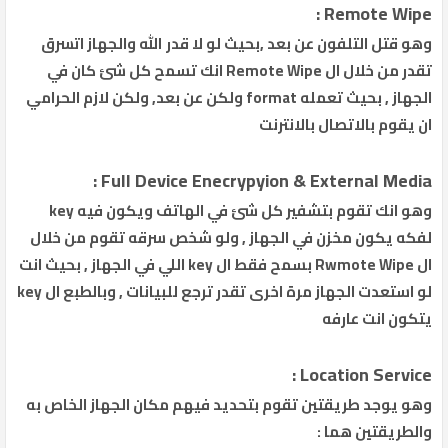
Remote Wipe :
وهو قتل التلفون عن بعد ,بحيث لو لا قدر الله والجهاز اتسرق
تقدر من خلال ال Remote Wipe انك تسمح كل شئ كان في
الجهاز , بحيث تعمله format ولكن عن بعد, ولكن لازم الحرامي
ان يقوم بالاتصال بالانترنت
Full Device Enecrypyion & External Media :
وهو انك تقوم بتشفير كل شئ في الهاتف ويكون فيه key
لفكه يكون مخزن في الجهاز , ولو شخص سرقه تقوم من خلال
ال Rwmote Wipe بسمح فقط ال key اللي في الجهاز , بحيث انت
لو استعدت الجهاز مرة اخرى تقدر ترجع للبيانات , وبالطبع ال key
يتكون انت عارفه
Location Service :
وهو يوجد طريقتين تقوم بتحديد فيهم مكان الجهاز الخاص به
والطريقتين هما :