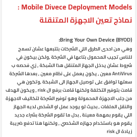
Mobile Divece Deployment Models :
نماذج تعين الاجهزة المتنقلة
Bring Your Own Device (BYOD):
وهي من احدى الطرق اللي الشركات بتتبعها عشان تسمح
للناس تجيب المحمول بتاعها في الشركة ,ولكن بيكون في
شروط عشان يدخل الجهاز المتنقل هذا الشبكة , زي فحصه ب
AntiVirus معين , يكون يعمل على نظام معين , بعدها الشركة
سعتها توافق على توصيل الجهاز الى الشبكة ,وتكون هي
قامت بتوفير التكلفة ولكنها قامت برفع ال risk , ويكون الهدف
من جلب الاجهزة المحمولة وهو توفير الشركة لتكاليف الاجهزة
والنقل الملفات , بحيث لو يوجد عمل او الشخص لديه الجهاز
اللي يقوم بمهمة معينة , بدل ما تقوم الشركة بشراء جديد
يقوم هو باستخدام جهازه الشخصي , ولكنها هنا تدفع ضريبة
زيادة ال risk