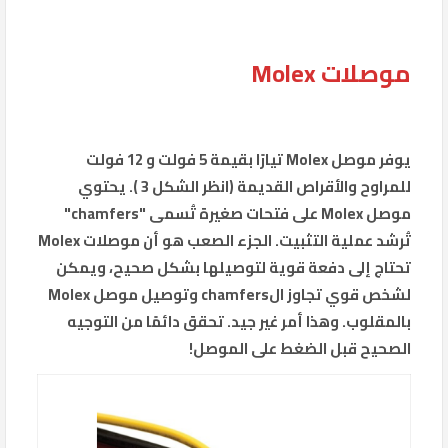
موصلات Molex
يوفر موصل Molex تيارًا بقيمة 5 فولت و 12 فولت
للمراوح والأقراص القديمة (انظر الشكل 3 ). يحتوي
موصل Molex على فتحات صغيرة تُسمى "chamfers"
تُرشد عملية التثبيت. الجزء الصعب هو أن موصلات Molex
تحتاج إلى دفعة قوية لتوصيلها بشكل صحيح، ويمكن
لشخص قوي تجاوز الchamfers وتوصيل موصل Molex
بالمقلوب. وهذا أمر غير جيد. تحقق دائمًا من التوجيه
الصحيح قبل الضغط على الموصل!