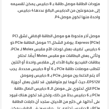
مزودات الطاقة موصل طاقة بـ 8 دبابيس يمكن تقسيمه
إلى مجموعتين من الدبابيس البالغ عددها 4 دبابيس،
واحدة منها تكون موصل P4.
موصل آخر ملحوظ هو موصل الطاقة الإضافي لشق PCI
Express (PCIe). يوضح الشكل 11 موصل الطاقة PCIe ذو
6 دبابيس. تضيف بعض لوحات الأم مقبس Molex لـ PCIe،
وتأتي بعض البطاقات مع مقبس Molex أيضًا. تحتاج
بطاقات الفيديو عالية الأداء إلى مقابس واحدة أو اثنتين
تتطلب موصلات طاقة PCIe بـ 6 أو 8 دبابيس محددة. يجب
ألا يتم الخلط بين موصل PCIe بـ 8 دبابيس وموصل
EPS12V، حيث أنهما غير متوافقين. قد تقبل بعض أجهزة
PCIe التي تحتوي على موصل الـ 8 دبابيس اتصال طاقة
PCIe بـ 6 دبابيس بدلاً من ذلك، ولكن قد تكون هناك قيود
على أدائها. في كثير من الأحيان، ستجد أن كابلات الطاقة
PCIe بـ 8 دبابيس تحتوي على دبابيسين في الطرف يمكن