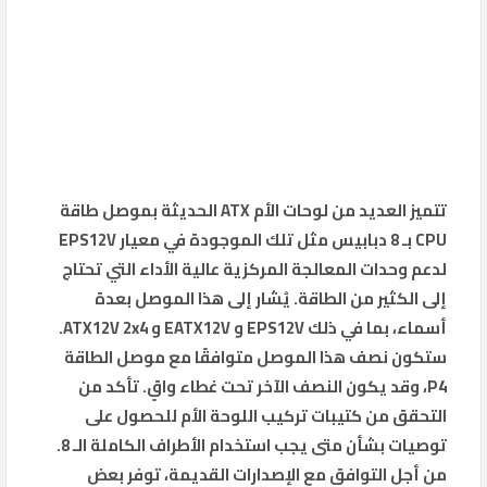
تتميز العديد من لوحات الأم ATX الحديثة بموصل طاقة
CPU بـ 8 دبابيس مثل تلك الموجودة في معيار EPS12V
لدعم وحدات المعالجة المركزية عالية الأداء التي تحتاج
إلى الكثير من الطاقة. يُشار إلى هذا الموصل بعدة
أسماء، بما في ذلك EPS12V و EATX12V و ATX12V 2x4.
ستكون نصف هذا الموصل متوافقًا مع موصل الطاقة
P4، وقد يكون النصف الآخر تحت غطاء واقٍ. تأكد من
التحقق من كتيبات تركيب اللوحة الأم للحصول على
توصيات بشأن متى يجب استخدام الأطراف الكاملة الـ 8.
من أجل التوافق مع الإصدارات القديمة، توفر بعض