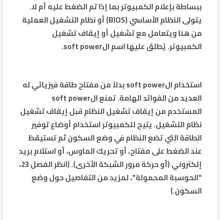
ببساطة بإعلام الكمبيوتر بما إذا تم الضغط عليه أم لا.
يتولى النظام الأساسي (BIOS) أو نظام التشغيل العملية
من هنا ويتعامل مع تشغيل أو إيقاف تشغيل
الكمبيوتر. يُطلق عليها اسم الsoft power.
استخدام الsoft power بدلاً من مفتاح طاقة فيزيائي له
العديد من الفوائد الهامة. تمنع الsoft power
المستخدم من إيقاف تشغيل النظام قبل إيقاف تشغيل
نظام التشغيل. يتيح للكمبيوتر استخدام أوضاع توفير
الطاقة التي تضع النظام في وضع السكون ثم تستيقظ
عند الضغط على مفتاح، أو تحريك الماوس، أو استلام بريد
إلكتروني (أو حركة مرور الشبكة الأخرى). (انظر الفصل 23،
"الحوسبة المحمولة"، لمزيد من التفاصيل حول وضع
السكون.)