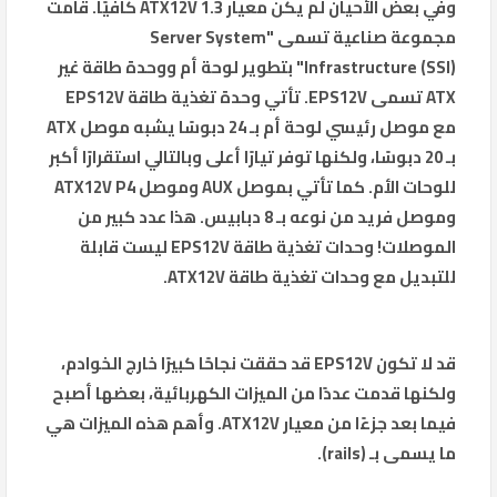
وفي بعض الأحيان لم يكن معيار ATX12V 1.3 كافيًا. قامت
مجموعة صناعية تسمى "Server System
Infrastructure (SSI)" بتطوير لوحة أم ووحدة طاقة غير
ATX تسمى EPS12V. تأتي وحدة تغذية طاقة EPS12V
مع موصل رئيسي لوحة أم بـ 24 دبوسًا يشبه موصل ATX
بـ 20 دبوسًا، ولكنها توفر تيارًا أعلى وبالتالي استقرارًا أكبر
للوحات الأم. كما تأتي بموصل AUX وموصل ATX12V P4
وموصل فريد من نوعه بـ 8 دبابيس. هذا عدد كبير من
الموصلات! وحدات تغذية طاقة EPS12V ليست قابلة
للتبديل مع وحدات تغذية طاقة ATX12V.
قد لا تكون EPS12V قد حققت نجاحًا كبيرًا خارج الخوادم،
ولكنها قدمت عددًا من الميزات الكهربائية، بعضها أصبح
فيما بعد جزءًا من معيار ATX12V. وأهم هذه الميزات هي
ما يسمى بـ (rails).