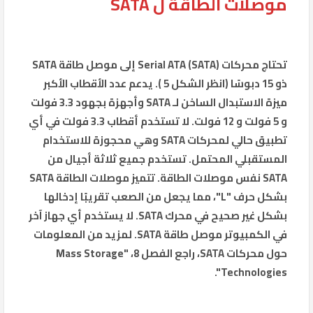
موصلات الطاقة ل SATA
تحتاج محركات Serial ATA (SATA) إلى موصل طاقة SATA
ذو 15 دبوسًا (انظر الشكل 5 ). يدعم عدد الأقطاب الأكبر
ميزة الاستبدال الساخن لـ SATA وأجهزة بجهود 3.3 فولت
و 5 فولت و 12 فولت. لا تستخدم أقطاب 3.3 فولت في أي
تطبيق حالي لمحركات SATA وهي محجوزة للاستخدام
المستقبلي المحتمل. تستخدم جميع ثلاثة أجيال من
SATA نفس موصلات الطاقة. تتميز موصلات الطاقة SATA
بشكل حرف "L"، مما يجعل من الصعب تقريبًا إدخالها
بشكل غير صحيح في محرك SATA. لا يستخدم أي جهاز آخر
في الكمبيوتر موصل طاقة SATA. لمزيد من المعلومات
حول محركات SATA، راجع الفصل 8، "Mass Storage
Technologies".