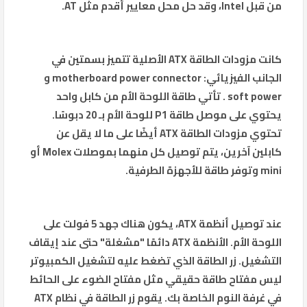
من قبل Intel، وقد حل محل معايير أقدم مثل AT.
كانت مزودات الطاقة ATX الأصلية تتميز بسمتين في
الجانب الفيزيائي: motherboard power connector و
soft power . تأتي طاقة اللوحة الأم من كابل واحد
يحتوي على موصل طاقة P1 للوحة الأم بـ 20 دبوسًا.
تحتوي مزودات الطاقة ATX أيضًا على ما لا يقل عن
كابلين آخرين، يتم توصيل كل منهما بموصلات Molex أو
mini وتوفر طاقة للأجهزة الطرفية.
عند توصيل أنظمة ATX، يكون هناك جهد 5 فولت على
اللوحة الأم. الأنظمة ATX دائمًا "مشغلة" حتى عند إيقاف
التشغيل. زر الطاقة الذي تضغط عليه لتشغيل الكمبيوتر
ليس مفتاح طاقة حقيقي مثل مفتاح الضوء على الحائط
في غرفة النوم الخاصة بك. يقوم زر الطاقة في نظام ATX