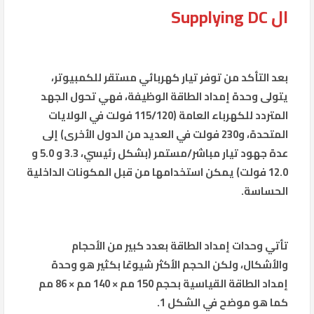
ال Supplying DC
بعد التأكد من توفر تيار كهربائي مستقر للكمبيوتر،
يتولى وحدة إمداد الطاقة الوظيفة، فهي تحول الجهد
المتردد للكهرباء العامة (115/120 فولت في الولايات
المتحدة، و230 فولت في العديد من الدول الأخرى) إلى
عدة جهود تيار مباشر/مستمر (بشكل رئيسي، 3.3 و 5.0 و
12.0 فولت) يمكن استخدامها من قبل المكونات الداخلية
الحساسة.
تأتي وحدات إمداد الطاقة بعدد كبير من الأحجام
والأشكال، ولكن الحجم الأكثر شيوعًا بكثير هو وحدة
إمداد الطاقة القياسية بحجم 150 مم × 140 مم × 86 مم
كما هو موضح في الشكل 1.