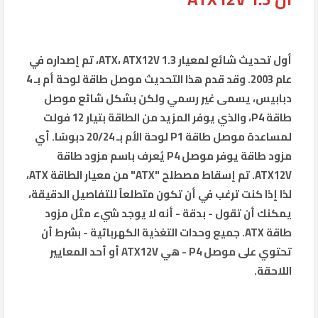
أول تحديث شائع لمعيار ATX، ATX12V 1.3، تم إصداره في
عام 2003. وقد قدم هذا التحديث موصل طاقة لوحة أم بـ 4
دبابيس، يسمى غير رسمي ولكن بشكل شائع موصل
طاقة P4، والذي يوفر المزيد من الطاقة بتيار 12 فولت
لمساعدة موصل طاقة P1 لوحة الأم بـ 20/24 دبوسًا. أي
مزود طاقة يوفر موصل P4 يُعرف باسم مزود طاقة
ATX12V. تم إسقاط مصطلح "ATX" من معيار الطاقة ATX،
لذا إذا كنت ترغب في أن تكون متطلعاً للتفاصيل الدقيقة،
يمكنك أن تقول - بدقة - أنه لا يوجد شيء مثل مزود
طاقة ATX. جميع وحدات التغذية الكهربائية - بشرط أن
تحتوي على موصل P4 - هي ATX12V أو أحد المعايير
اللاحقة.