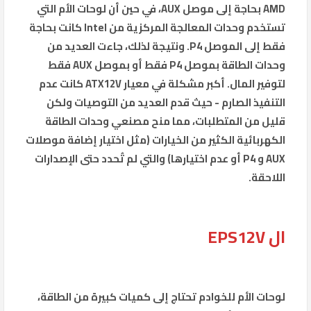
AMD بحاجة إلى موصل AUX، في حين أن لوحات الأم التي
تستخدم وحدات المعالجة المركزية من Intel كانت بحاجة
فقط إلى الموصل P4. ونتيجة لذلك، جاءت العديد من
وحدات الطاقة بموصل P4 فقط أو بموصل AUX فقط
لتوفير المال. أكبر مشكلة في معيار ATX12V كانت عدم
التنفيذ الصارم - حيث قدم العديد من التوصيات ولكن
قليل من المتطلبات، مما منح مصنعي وحدات الطاقة
الكهربائية الكثير من الخيارات (مثل اختيار إضافة موصلات
AUX و P4 أو عدم اختيارها) والتي لم تُحدد حتى الإصدارات
اللاحقة.
ال EPS12V
لوحات الأم للخوادم تحتاج إلى كميات كبيرة من الطاقة،