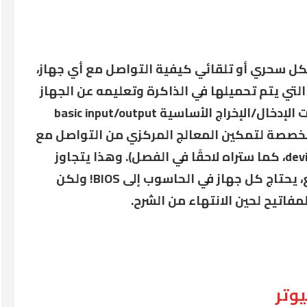
 (CPU) لا يعرف بشكل سحري أو تلقائي كيفية التواصل مع أي جهاز،
التي يتم تحميلها في الذاكرة وتعليمه عن الجهاز
المحدد. تسمى هذه البرامج بخدمات الإدخال/الإخراج الأساسية basic input/output
 البرامج المخصصة لتمكين المعالج المركزي من التواصل مع
الأجهزة بـ الخدمات (أو بdevice drivers، كما ستراه لاحقًا في الفصل). وهذا يتجاوز
لوحة المفاتيح بالطبع، ففي الواقع، يحتاج كل جهاز في الحاسوب إلى BIOS! ولكن
مفاتيح لحين الانتهاء من الشرح.