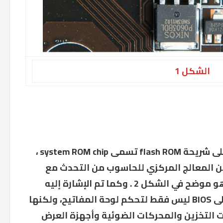
الشكل 1
كل لوحة أم في الحاسوب تحتوي على شريحة flash ROM تسمى system ROM chip ،
ِّن المعالج المركزي للحاسوب من التحدث مع
الأجهزة الأساسية للحاسوب، كما هو موضح في الشكل 2 . وكما تم الإشارة إليه
سابقاً، تحتوي شريحة نظام ROM على BIOS ليس فقط لتحكم لوحة المفاتيح، ولكنها
ات التخزين والمحركات الضوئية وأجهزة العرض