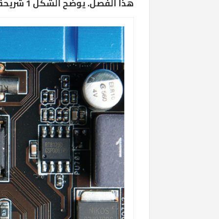
هذا الفصل. يوضح الشكل 1 شريحة flash ROM النموذجية على لوحة الأم.