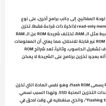
لوحة المفاتيح، إلى جانب برامج أخرى، على نوع
خاص من الأجهزة يسمى read-only memory (ROM) (ذاكرة ذات قراءة فقط). تخزن
شريحة ROM البرامج والخدمات بالضبط مثل الـ RAM. تختلف شريحة ROM عن الـ RAM
بطريقتين مهمتين. أولاً، تعد شرائح ROM غير قابلة للانحلال، مما يعني أن المعلومات
المخزنة على ROM لا تمحى عند إيقاف تشغيل الحاسوب. وثانياً، تعد شرائح ROM
نه بمجرد تخزين برنامج على الشريحة لا يمكن
تستخدم اللوحات الأم نوعًا من ROM يسمى flash ROM، وهو نفس المادة التي تخزن
البيانات على الهواتف الذكية أو وحدات التخزين الصلبة SSD. ولهذا السبب نسمي
تحديث برنامج دعم BIOS بـ "flashing the BIOS"، والذي سنغطيه في وقت لاحق في