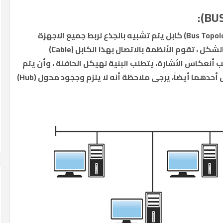
تستخدم البنية التحتية لهيكل الحافلة (Bus Topology) كابل يتم تشبيه بالجذع لربط جميع الاجهزة
الكمبيوتر في الشبكة، كما هو موضع في الشكل ، تقوم الأنظمة بالاتصال بهذا الكابل (Cable)
ت تشبه حرف T وهذا لتجنب أنعكاس الأشارة، يتطلب البنية لهيكل الحافلة ، وأن يتم
إنهاء كل طرف من طرفي ، مع أن يتم تأريض أحدهما أيضاً، يرجى ملاحظة أنه لا يلزم وججود محول (Hub)