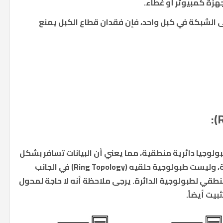
هزة كمبيوتر أو غطاء.
الشبكة في كبل واحد، فإن فقدان قطاع الكبل يمنع
لحلقة (Ring Topology)، هي طبولوجيا دائرية منطقية، مما يعني أن البيانات تسافر بشكل
دائري من جهاز كمبيوتر إلى آخر على الشبكة، وليست طبولوجية حلقيه (Ring Topology) في الجانب
طقي لطبولوجية الدائرة. يرجى ملاحظة أنه لا حاجة لمحول