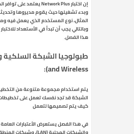
إن اختبار Network Plus ي
وبدء تشغيلها حيث يقوم مديروها وتحديثه
المثال، نوع المستخدم الذي يعمل فيه وما 
وبالتالي يجب أن تبدأ في الأستعداد للاخت
هذا الفصل.
طبولوجيا الشبكة السلكية وا
):
and Wireless
يتم استخدام مجموعة متنوعة من التخط
الشبكة قد تجد نفسك تعمل على تخطيطات 
كيف يتم تصميمها لتعمل
في هذا الفصل يستعرض الأعتبارات العام
والشبكات المحلية (LAN)، وشبكات المنطقة إلى (WAN) وبعضها يريد مهندس الكهرباء والأكترونيات.