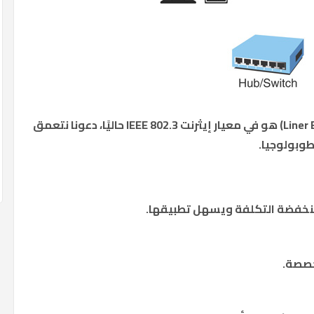
الاستخدام الأكثر انتشاراً للباص الخطي (Liner Bus) هو في معيار إيثرنت IEEE 802.3 حاليًا، دعونا نتعمق
وبولوجيا.
لة منخفضة التكلفة ويسهل تطبيقها.
خصصة.