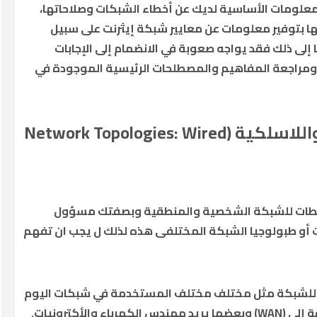
عتمد على توافر المعلومات الأساسية لديك عن أخطاء الشبكات وصلاحاتها،
ا بتوفير معلومات عن معايير شبكة إيثرنت على سبيل
إلى ذلك فقد يواجه صعوبة في الانضمام إلى الإجابات
بار ومراجعة المفاهيم والمصطلحات الرئيسية الموجودة في
للاسلكية (
Network Topologies: Wired
يطات للشبكة الشخصية والمنطقية وبصفتك مسؤول
أو طبولوجيا الشبكة المختلفى هذه لذلك ل يجب ان تفهم
ة للشبكة مثل مختلف مختلف المستخدمة في شبكات اليوم